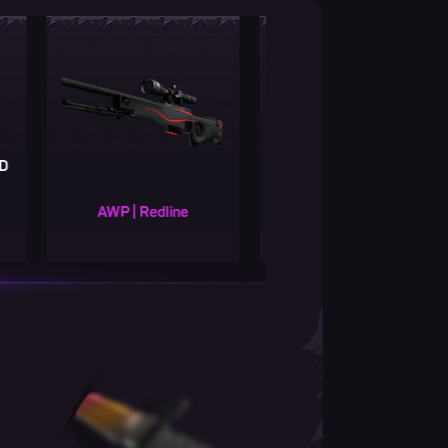
Вт
AWP | Redline
Второй шанс GOLD