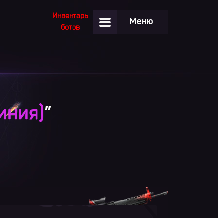
Инвентарь
Меню
ботов
иния)
”