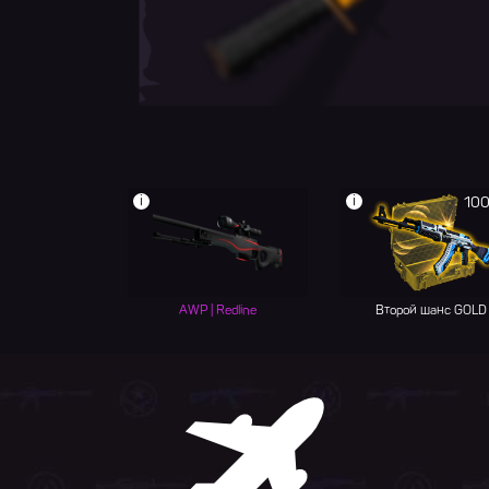
i
i
100
AWP | Redline
Второй шанс GOLD