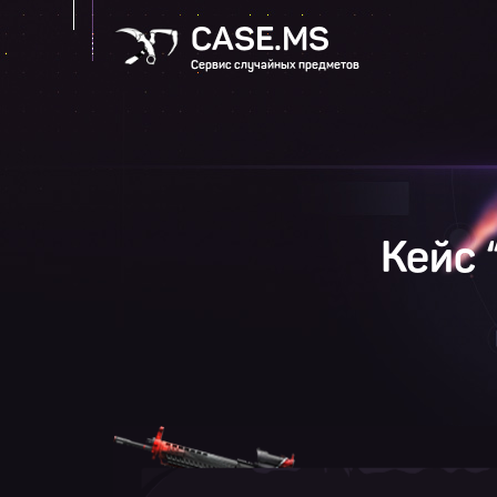
CASE.MS
Сервис случайных предметов
Кейс 