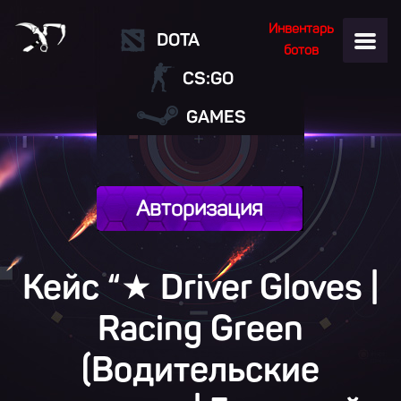
Инвентарь
DOTA
ботов
CS:GO
GAMES
Авторизация
Кейс “★ Driver Gloves |
Racing Green
(Водительские