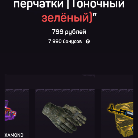
перчатки | Гоночный
зелёный)
”
799 рублей
7 990 бонусов
AMOND