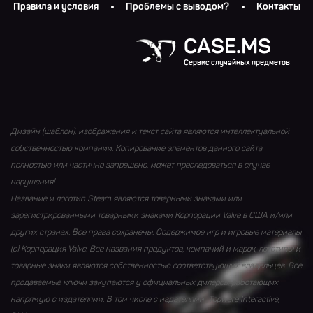
Правила и условия
Проблемы с выводом?
Контакты
CASE.MS
Сервис случайных предметов
Дизайн (шаблон), изображения и текст сайта являются интеллектуальной
собственностью компании. Копирование элементов данного сайта
полностью или частично запрещено, может преследоваться в случае
нарушения!
Название и логотип Steam являются товарными знаками или
зарегистрированными товарными знаками Корпорации Valve в США и/или
других странах. Все права сохранены. Содержимое игр и игровые материалы
(с) Корпорация Valve. Все названия продуктов, компаний и марок, логотипы и
товарные знаки являются собственностью соответствующих владельцев. Все
продаваемые ключи закупаются у официальных дилеров, работающих
напрямую с издателями. В том числе с издателями: Topware Interactive,