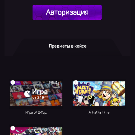
Авторизация
Предметы в кейсе
i
i
999 р.
1100 р.
Игра от 249р.
A Hat in Time
i
249 р.