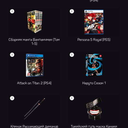
(PS4)
i
i
Сборник манга Ванпанчмен (Том
Persona 5 Royal (PS5)
1-5)
i
i
Attack on Titan 2 (PS4)
Наруто Сезон 1
i
i
Клинок Рассекающий демонов
Токийский гуль маска Канеки