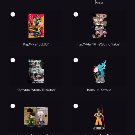
Кена
i
i
Картина "JOJO"
Картина "Kimetsu no Yaiba"
i
i
Картина "Атака Титанов"
Какаши Хатаке
i
i