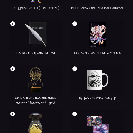
Фигурка EVA-01 (Евангелион)
Виниловая фигурка Ванпанчмен
i
i
Блокнот Тетрадь смерти
Манга "Бездомный Бог" 1 том
i
i
Акриловый светодиодный
Кружка "Годжо Сатору"
ночник "Токийский Гуль"
i
i