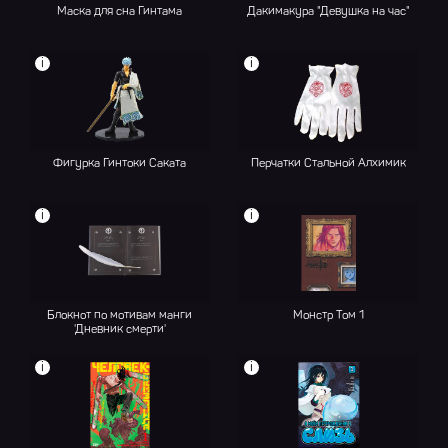
Маска для сна Гинтама
Дакимакура "Девушка на час"
i
i
Фигурка Гинтоки Саката
Перчатки Стальной Алхимик
i
i
Блокнот по мотивам манги
Монстр Том 1
'Дневник смерти'
i
i