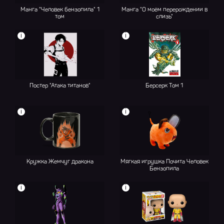
Манга "Человек бензопила" 1
Манга "О моём перерождении в
том
слизь"
i
i
Постер "Атака титанов"
Берсерк Том 1
i
i
Кружка Жемчуг дракона
Мягкая игрушка Почита Человек
Бензопила
i
i