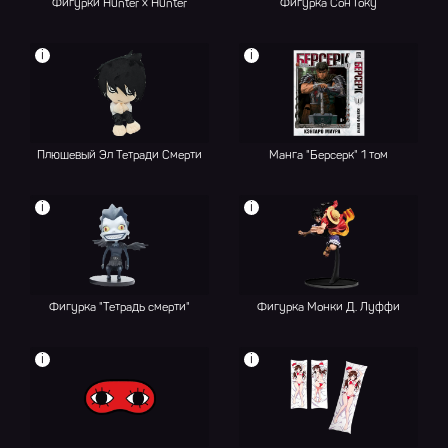
Фигурки Hunter x Hunter
Фигурка Сон Гоку
i
i
Плюшевый Эл Тетради Смерти
Манга "Берсерк" 1 том
i
i
Фигурка "Тетрадь смерти"
Фигурка Монки Д. Луффи
i
i