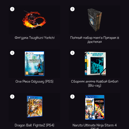
i
i
Фигурка Tsugikuni Yoriichi
Полный набор манга Призрак в
доспехах
i
i
One Piece Odyssey (PS5)
Сборник аниме Ковбой Бибоп
(Blu-ray)
i
i
Dragon Ball: FighterZ (PS4)
Naruto Ultimate Ninja Storm 4