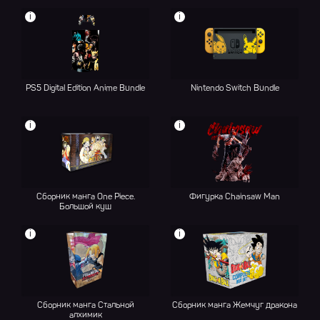
i
i
PS5 Digital Edition Anime Bundle
Nintendo Switch Bundle
i
i
Сборник манга One Piece.
Фигурка Chainsaw Man
Большой куш
i
i
Сборник манга Стальной
Сборник манга Жемчуг дракона
алхимик