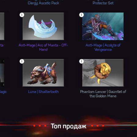
Clergy Ascetic Pack
Protector Set
i
i
nta
Anti-Mage | Arc of Manta - Off-
Anti-Mage | Acolyte of
Hand
Vengeance
i
i
Magic
Luna | Shattertooth
Phantom Lancer | Gauntlet of
the Golden Mane
Топ продаж