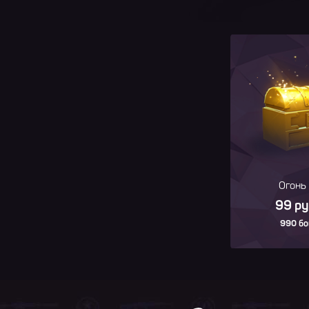
Огонь
99 р
990 бо