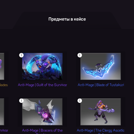
Предметы в кейсе
i
i
lades
Anti-Mage | Guilt of the Survivor
Anti-Mage | Blade of Tustakuri
i
i
rvivor
Anti-Mage | Bracers of the
Anti-Mage | The Clergy Ascetic