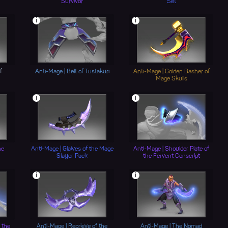
Survivor
Set
i
i
f
Anti-Mage | Belt of Tustakuri
Anti-Mage | Golden Basher of
Mage Skulls
i
i
he
Anti-Mage | Glaives of the Mage
Anti-Mage | Shoulder Plate of
Slayer Pack
the Fervent Conscript
i
i
 the
Anti-Mage | Reprieve of the
Anti-Mage | The Nomad