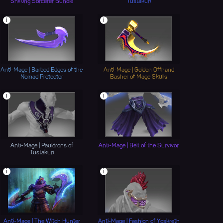
Shifting Sorcerer Bundle
Tustakuri
i
i
Anti-Mage | Barbed Edges of the
Anti-Mage | Golden Offhand
Nomad Protector
Basher of Mage Skulls
i
i
Anti-Mage | Pauldrons of
Anti-Mage | Belt of the Survivor
Tustakuri
i
i
Anti-Mage | The Witch Hunter
Anti-Mage | Fashion of Yoskreth