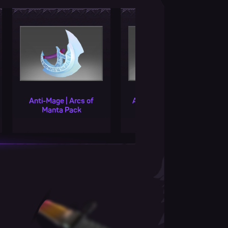
| Arcs of
Anti-Mage | Hair of the
Anti-Mage | Bra
Pack
Survivor
the Surviv