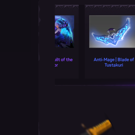
age | Guilt of the
Anti-Mage | Blade of
Anti-Ma
Survivor
Tustakuri
Tustaku