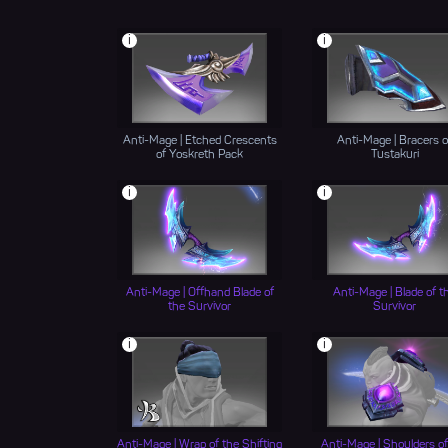
i
i
Anti-Mage | Etched Crescents
Anti-Mage | Bracers o
of Yoskreth Pack
Tustakuri
i
i
Anti-Mage | Offhand Blade of
Anti-Mage | Blade of t
the Survivor
Survivor
i
i
Anti-Mage | Wrap of the Shifting
Anti-Mage | Shoulders of