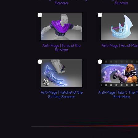
Sorcerer
Survivor
i
i
Anti-Mage | Tunic of the
Anti-Mage | Arc of Ma
Survivor
i
i
Anti-Mage | Hatchet of the
Anti-Mage | Taunt: The 
Shifting Sorcerer
Ends Here