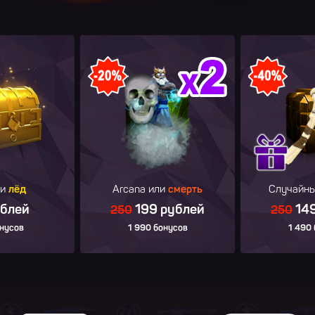
 и
лёд
Arcana или
смерть
Случайн
ублей
199 рублей
149
250
250
нусов
1 990 бонусов
1 490