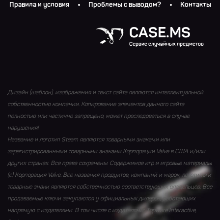
Правила и условия
Проблемы с выводом?
Контакты
CASE.MS
Сервис случайных предметов
Дизайн (шаблон), изображения и текст сайта являются интеллектуальной
собственностью компании. Копирование элементов данного сайта
полностью или частично запрещено, может преследоваться в случае
нарушения!
Название и логотип Steam являются товарными знаками или
зарегистрированными товарными знаками Корпорации Valve в США и/или
других странах. Все права сохранены. Содержимое игр и игровые материалы
(с) Корпорация Valve. Все названия продуктов, компаний и марок, логотипы и
товарные знаки являются собственностью соответствующих владельцев. Все
продаваемые ключи закупаются у официальных дилеров, работающих
напрямую с издателями. В том числе с издателями: Topware Interactive,