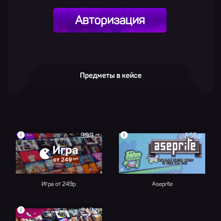
Авторизация
Предметы в кейсе
i
i
999 р.
855 р.
Игра от 249р.
Aseprite
i
249 р.