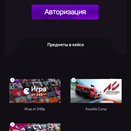
Авторизация
Предметы в кейсе
i
i
999 р.
710 р.
Игра от 249р.
Assetto Corsa
i
249 р.