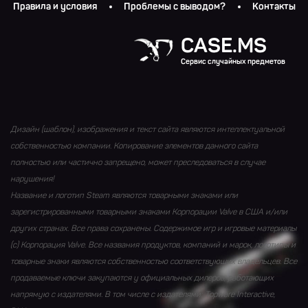
Правила и условия
Проблемы с выводом?
Контакты
CASE.MS
Сервис случайных предметов
Дизайн (шаблон), изображения и текст сайта являются интеллектуальной
собственностью компании. Копирование элементов данного сайта
полностью или частично запрещено, может преследоваться в случае
нарушения!
Название и логотип Steam являются товарными знаками или
зарегистрированными товарными знаками Корпорации Valve в США и/или
других странах. Все права сохранены. Содержимое игр и игровые материалы
(с) Корпорация Valve. Все названия продуктов, компаний и марок, логотипы и
товарные знаки являются собственностью соответствующих владельцев. Все
продаваемые ключи закупаются у официальных дилеров, работающих
напрямую с издателями. В том числе с издателями: Topware Interactive,