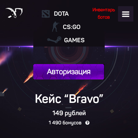
Инвентарь
DOTA
ботов
CS:GO
GAMES
Авторизация
Кейс “
Bravo
”
149 рублей
1 490 бонусов