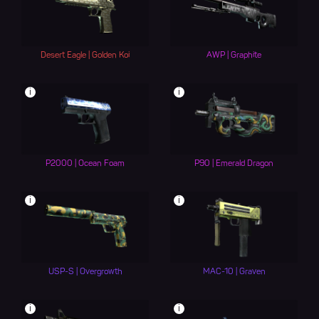
Desert Eagle | Golden Koi
AWP | Graphite
i
i
P2000 | Ocean Foam
P90 | Emerald Dragon
i
i
USP-S | Overgrowth
MAC-10 | Graven
i
i