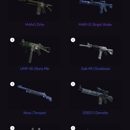
M4A4 | Zirka
M4A1-S | Bright Water
i
i
UMP-45 | Bone Pile
Galil AR | Shattered
i
i
Nova | Tempest
G3SG1 | Demeter
i
i