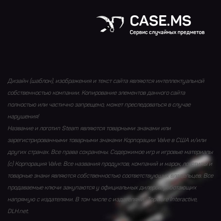
CASE.MS
Сервис случайных предметов
Дизайн (шаблон), изображения и текст сайта являются интеллектуальной
собственностью компании. Копирование элементов данного сайта
полностью или частично запрещено, может преследоваться в случае
нарушения!
Название и логотип Steam являются товарными знаками или
зарегистрированными товарными знаками Корпорации Valve в США и/или
других странах. Все права сохранены. Содержимое игр и игровые материалы
(с) Корпорация Valve. Все названия продуктов, компаний и марок, логотипы и
товарные знаки являются собственностью соответствующих владельцев. Все
продаваемые ключи закупаются у официальных дилеров, работающих
напрямую с издателями. В том числе с издателями: Topware Interactive,
DLH.net.