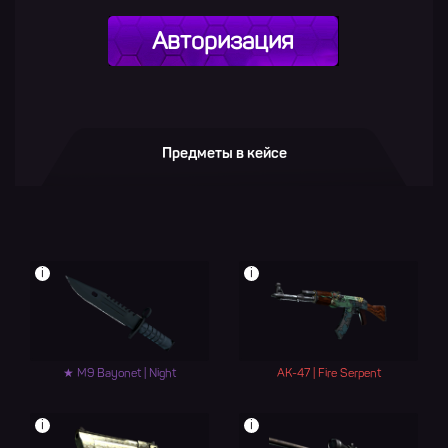
Авторизация
Предметы в кейсе
i
i
★ M9 Bayonet | Night
AK-47 | Fire Serpent
i
i