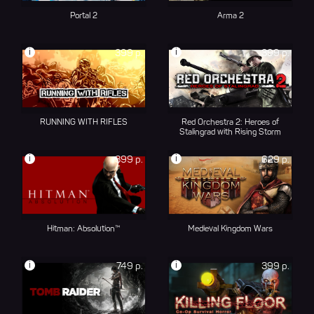
Portal 2
Arma 2
i
i
399 р.
399 р.
RUNNING WITH RIFLES
Red Orchestra 2: Heroes of
Stalingrad with Rising Storm
i
i
399 р.
629 р.
Hitman: Absolution™
Medieval Kingdom Wars
i
i
749 р.
399 р.