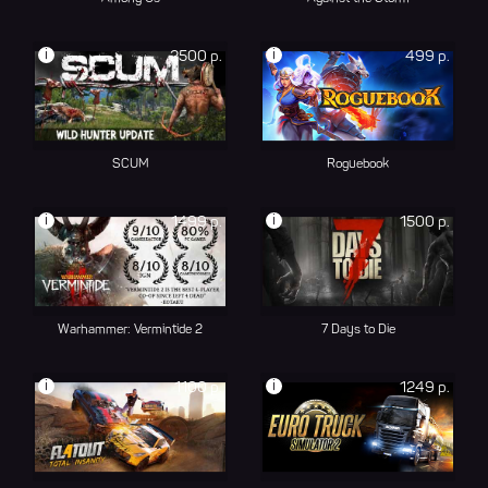
i
i
2500 р.
499 р.
SCUM
Roguebook
i
i
1499 р.
1500 р.
Warhammer: Vermintide 2
7 Days to Die
i
i
1100 р.
1249 р.