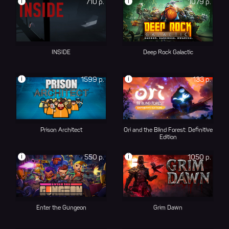
i
i
710 р.
1079 р.
INSIDE
Deep Rock Galactic
i
i
1599 р.
133 р.
Prison Architect
Ori and the Blind Forest: Definitive
Edition
i
i
550 р.
1050 р.
Enter the Gungeon
Grim Dawn