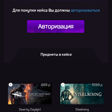
Для покупки кейса Вы должны
авторизоваться
Авторизация
Предметы в кейсе
i
i
499 р.
1099 р.
Dead by Daylight
Steelrising