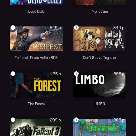
Dead Cells
Monstrum
i
i
549 р.
349 р.
Tempest: Pirate Action RPG
Don't Starve Together
i
i
435 р.
385 р.
The Forest
LIMBO
i
i
299 р.
385 р.