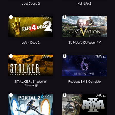
Just Cause 2
Half-Life 2
i
i
385 р.
499 р.
Left 4 Dead 2
Sid Meier's Civilization® V
i
i
599 р.
1199 р.
S.T.A.L.K.E.R.: Shadow of
Resident Evil 6 Complete
Chernobyl
i
i
385 р.
640 р.