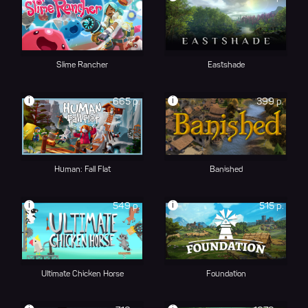
Slime Rancher
Eastshade
i
i
665 р.
399 р.
Human: Fall Flat
Banished
i
i
549 р.
515 р.
Ultimate Chicken Horse
Foundation