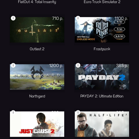
FlatOut 4: Total Insanity
Euro Truck Simulator 2
i
i
710 р.
1100 р.
Outlast 2
Frostpunk
i
i
1200 р.
385 р.
Northgard
PAYDAY 2: Ultimate Edition
i
i
326 р.
385 р.