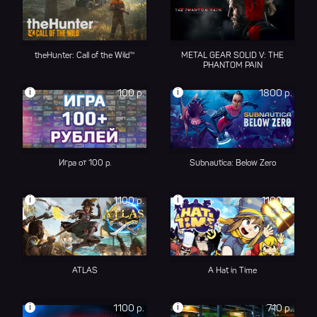
theHunter: Call of the Wild™
METAL GEAR SOLID V: THE
PHANTOM PAIN
i
i
100 р.
1800 р.
Игра от 100 р.
Subnautica: Below Zero
i
i
1100 р.
1100 р.
ATLAS
A Hat in Time
i
i
1100 р.
710 р.