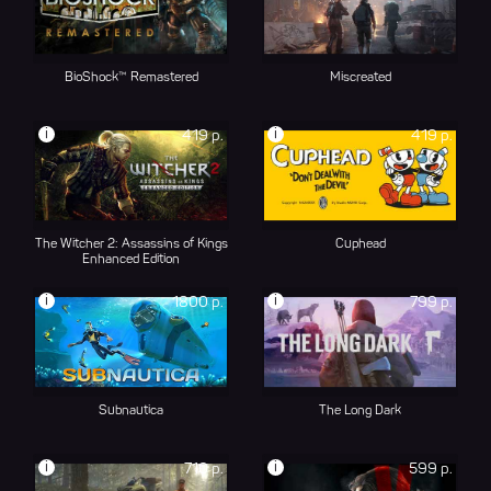
BioShock™ Remastered
Miscreated
i
i
419 р.
419 р.
The Witcher 2: Assassins of Kings
Cuphead
Enhanced Edition
i
i
1800 р.
799 р.
Subnautica
The Long Dark
i
i
710 р.
599 р.