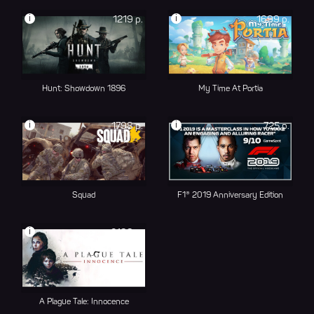
i
i
1219 р.
1699 р.
Hunt: Showdown 1896
My Time At Portia
i
i
1798 р.
725 р.
Squad
F1® 2019 Anniversary Edition
i
2199 р.
A Plague Tale: Innocence