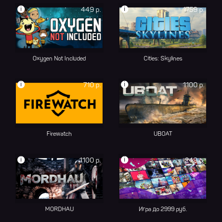
i
i
449 р.
1759 р.
Oxygen Not Included
Cities: Skylines
i
i
710 р.
1100 р.
Firewatch
UBOAT
i
i
1100 р.
249 р.
MORDHAU
Игра до 2999 руб.