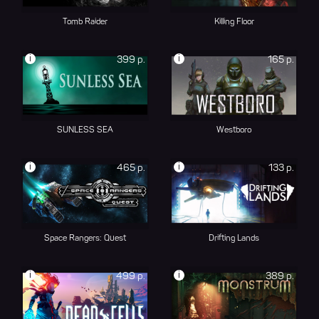
Tomb Raider
Killing Floor
i
i
399 р.
165 р.
SUNLESS SEA
Westboro
i
i
465 р.
133 р.
Space Rangers: Quest
Drifting Lands
i
i
499 р.
389 р.