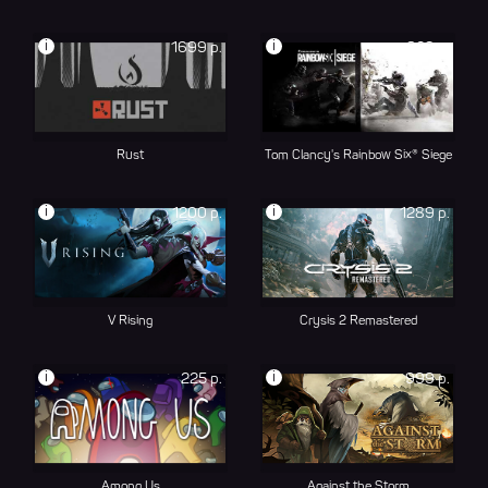
i
i
1699 р.
829 р.
Rust
Tom Clancy's Rainbow Six® Siege
i
i
1200 р.
1289 р.
V Rising
Crysis 2 Remastered
i
i
225 р.
999 р.
Among Us
Against the Storm