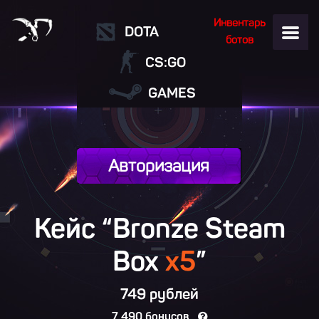
Инвентарь
DOTA
ботов
CS:GO
GAMES
Авторизация
Кейс “Bronze Steam
Box
x5
”
749 рублей
7 490 бонусов