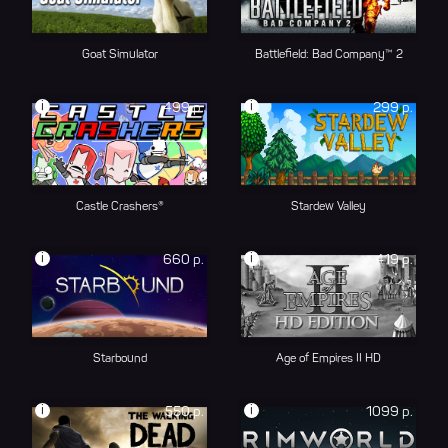
Goat Simulator
Battlefield: Bad Company™ 2
i
i
499 р.
299 р.
Castle Crashers®
Stardew Valley
i
i
660 р.
419 р.
Starbound
Age of Empires II HD
i
i
550 р.
1099 р.