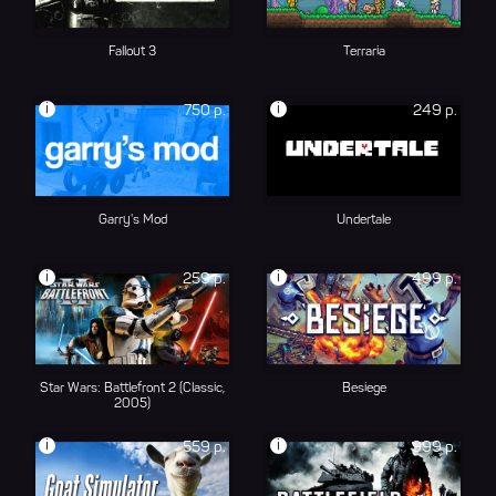
Fallout 3
Terraria
i
i
750 р.
249 р.
Garry's Mod
Undertale
i
i
259 р.
499 р.
Star Wars: Battlefront 2 (Classic,
Besiege
2005)
i
i
559 р.
999 р.