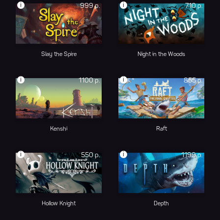
i
i
999 р.
710 р.
Slay the Spire
Night in the Woods
i
i
1100 р.
855 р.
Kenshi
Raft
i
i
550 р.
1199 р.
Hollow Knight
Depth