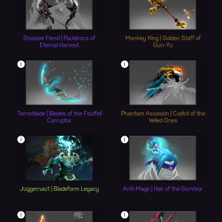
Shadow Fiend | Pauldrons of
Monkey King | Golden Staff of
Eternal Harvest
Gun-Yu
i
i
Terrorblade | Blades of the Foulfell
Phantom Assassin | Codicil of the
Corruptor
Veiled Ones
i
i
Juggernaut | Bladeform Legacy
Anti-Mage | Hair of the Survivor
i
i