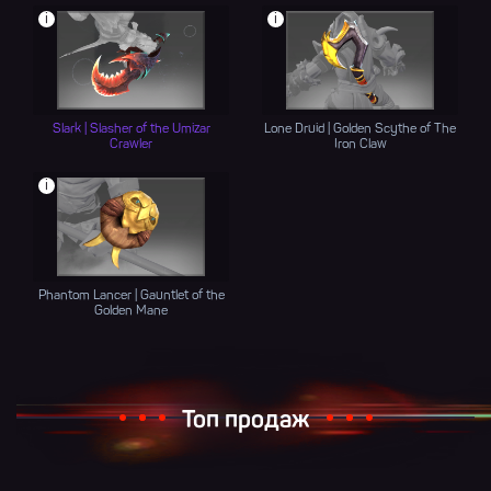
i
i
Slark | Slasher of the Umizar
Lone Druid | Golden Scythe of The
Crawler
Iron Claw
i
Phantom Lancer | Gauntlet of the
Golden Mane
Топ продаж