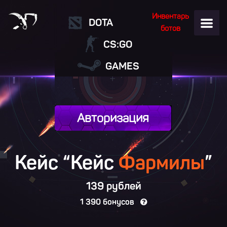
Инвентарь
DOTA
ботов
CS:GO
GAMES
Авторизация
Кейс “Кейс
Фармилы
”
139 рублей
1 390 бонусов