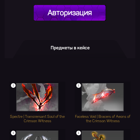
Авторизация
Предметы в кейсе
i
i
Spectre | Transversant Soul of the
Faceless Void | Bracers of Aeons of
Crimson Witness
the Crimson Witness
i
i