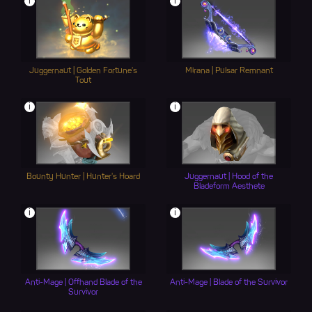
i
i
Juggernaut | Golden Fortune's
Mirana | Pulsar Remnant
Tout
i
i
Bounty Hunter | Hunter's Hoard
Juggernaut | Hood of the
Bladeform Aesthete
i
i
Anti-Mage | Offhand Blade of the
Anti-Mage | Blade of the Survivor
Survivor