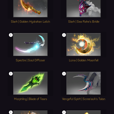
Slark | Golden Hydrakan Latch
Slark | Sea Rake's Bridle
i
i
Spectre | Soul Diffuser
Luna | Golden Moonfall
i
i
Morphling | Blade of Tears
Vengeful Spirit | Scree'auk's Talon
i
i