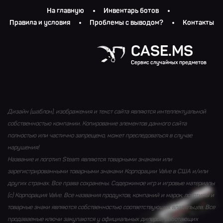
На главную
Инвентарь ботов
Правила и условия
Проблемы с выводом?
Контакты
CASE.MS
Сервис случайных предметов
Дизайн (шаблон), изображения и текст сайта являются интеллектуальной
собственностью компании. Копирование элементов данного сайта
полностью или частично запрещено, может преследоваться в случае
нарушения!
Название и логотип Steam являются товарными знаками или
зарегистрированными товарными знаками Корпорации Valve в США и/или
других странах. Все права сохранены. Содержимое игр и игровые материалы
(с) Корпорация Valve. Все названия продуктов, компаний и марок, логотипы и
товарные знаки являются собственностью соответствующих владельцев. Все
продаваемые ключи закупаются у официальных дилеров, работающих