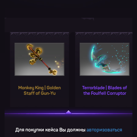
y King | Golden
Terrorblade | Blades of
Phantom
aff of Gun-Yu
the Foulfell Corruptor
Codicil 
Для покупки кейса Вы должны
авторизоваться