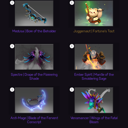
i
i
Medusa | Bow of the Beholder
Juggernaut | Fortune's Tout
i
i
Spectre | Drape of the Flowering
Ember Spirit | Mantle of the
Shade
Smoldering Sage
i
i
Anti-Mage | Blade of the Fervent
Venomancer | Wings of the Fatal
Conscript
Bloom