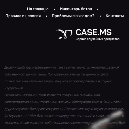
На главную
Инвентарь ботов
Правила и условия
Проблемы с выводом?
Контакты
CASE.MS
Сервис случайных предметов
Дизайн (шаблон), изображения и текст сайта являются интеллектуальной
собственностью компании. Копирование элементов данного сайта
полностью или частично запрещено, может преследоваться в случае
нарушения!
Название и логотип Steam являются товарными знаками или
зарегистрированными товарными знаками Корпорации Valve в США и/или
других странах. Все права сохранены. Содержимое игр и игровые материалы
(с) Корпорация Valve. Все названия продуктов, компаний и марок, логотипы и
товарные знаки являются собственностью соответствующих владельцев. Все