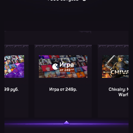
руб.
Игра от 249р.
Chivalry: Medieval
Warfare