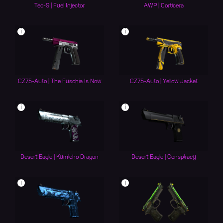
Tec-9 | Fuel Injector
AWP | Corticera
i
i
CZ75-Auto | The Fuschia Is Now
CZ75-Auto | Yellow Jacket
i
i
Desert Eagle | Kumicho Dragon
Desert Eagle | Conspiracy
i
i