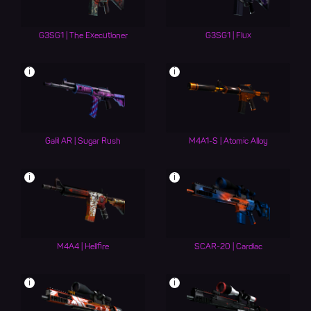
G3SG1 | The Executioner
G3SG1 | Flux
i
i
Galil AR | Sugar Rush
M4A1-S | Atomic Alloy
i
i
M4A4 | Hellfire
SCAR-20 | Cardiac
i
i