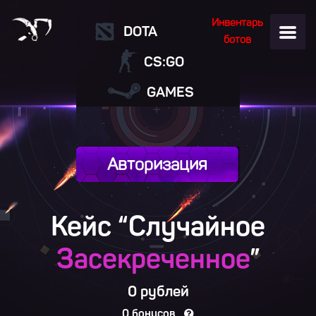
Инвентарь
DOTA
ботов
CS:GO
GAMES
Авторизация
Кейс “Случайное
Засекреченное
”
0 рублей
0 бонусов