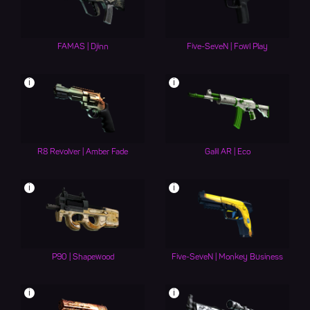
FAMAS | Djinn
Five-SeveN | Fowl Play
i
i
R8 Revolver | Amber Fade
Galil AR | Eco
i
i
P90 | Shapewood
Five-SeveN | Monkey Business
i
i