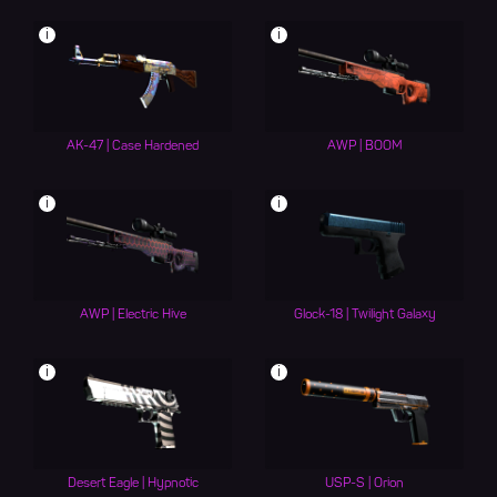
i
i
AK-47 | Case Hardened
AWP | BOOM
i
i
AWP | Electric Hive
Glock-18 | Twilight Galaxy
i
i
Desert Eagle | Hypnotic
USP-S | Orion