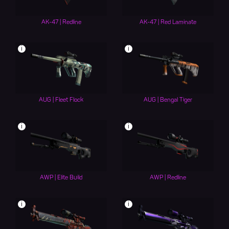
AK-47 | Redline
AK-47 | Red Laminate
i
i
AUG | Fleet Flock
AUG | Bengal Tiger
i
i
AWP | Elite Build
AWP | Redline
i
i