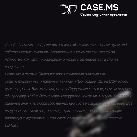
CASE.MS
Сервис случайных предметов
Дизайн (шаблон), изображения и текст сайта являются интеллектуальной
собственностью компании. Копирование элементов данного сайта
полностью или частично запрещено, может преследоваться в случае
нарушения!
Название и логотип Steam являются товарными знаками или
зарегистрированными товарными знаками Корпорации Valve в США и/или
других странах. Все права сохранены. Содержимое игр и игровые материалы
(с) Корпорация Valve. Все названия продуктов, компаний и марок, логотипы и
товарные знаки являются собственностью соответствующих владельцев. Все
продаваемые ключи закупаются у официальных дилеров, работающих
напрямую с издателями. В том числе с издателями: Topware Interactive,
DLH.net.