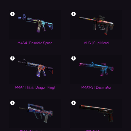
i
i
M4A4 | Desolate Space
AUG | Syd Mead
i
i
M4A4 | 龍王 (Dragon King)
M4A1-S | Decimator
i
i