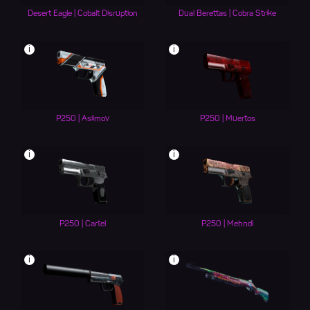
Desert Eagle | Cobalt Disruption
Dual Berettas | Cobra Strike
i
i
P250 | Asiimov
P250 | Muertos
i
i
P250 | Cartel
P250 | Mehndi
i
i