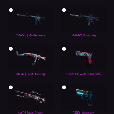
i
i
M4A1-S | Master Piece
M4A1-S | Guardian
i
i
AK-47 | Point Disarray
Glock-18 | Water Elemental
i
i
AWP | Fever Dream
P250 | Undertow