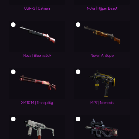
USP-S | Caiman
Nova | Hyper Beast
i
i
Nova | Bloomstick
Nova | Antique
i
i
XM1014 | Tranquility
MP7 | Nemesis
i
i