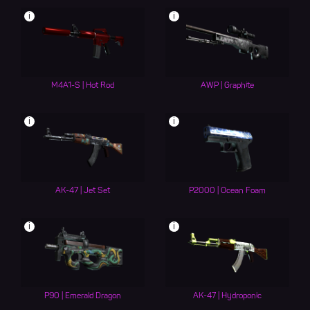
i
i
M4A1-S | Hot Rod
AWP | Graphite
i
i
AK-47 | Jet Set
P2000 | Ocean Foam
i
i
P90 | Emerald Dragon
AK-47 | Hydroponic