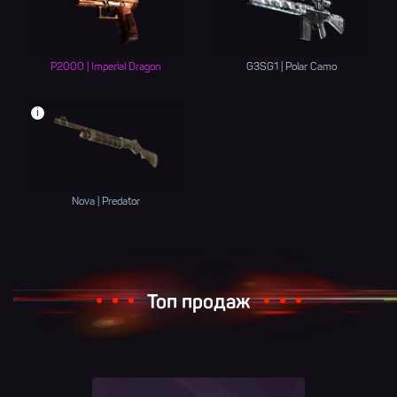
P2000 | Imperial Dragon
G3SG1 | Polar Camo
i
Nova | Predator
Топ продаж