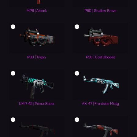
MP9 | Airlock
P90 | Shallow Grave
i
i
P90 | Trigon
P90 | Cold Blooded
i
i
UMP-45 | Primal Saber
AK-47 | Frontside Misty
i
i