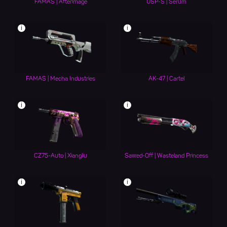
FAMAS | Afterimage
USP-S | Serum
i
i
FAMAS | Mecha Industries
AK-47 | Cartel
i
i
CZ75-Auto | Xiangliu
Sawed-Off | Wasteland Princess
i
i