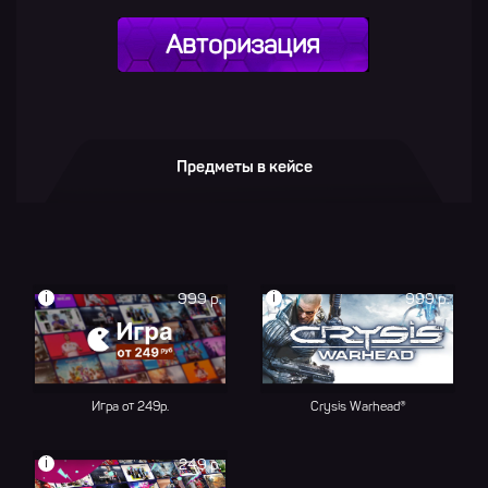
Авторизация
Предметы в кейсе
i
i
999 р.
999 р.
Игра от 249р.
Crysis Warhead®
i
249 р.