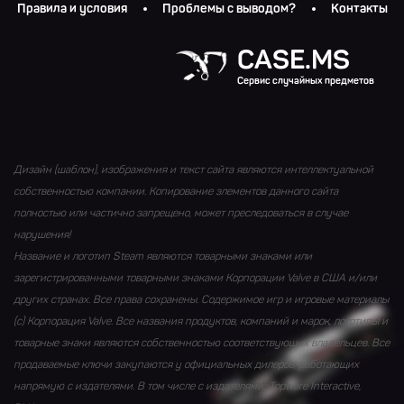
Правила и условия
Проблемы с выводом?
Контакты
CASE.MS
Сервис случайных предметов
Дизайн (шаблон), изображения и текст сайта являются интеллектуальной
собственностью компании. Копирование элементов данного сайта
полностью или частично запрещено, может преследоваться в случае
нарушения!
Название и логотип Steam являются товарными знаками или
зарегистрированными товарными знаками Корпорации Valve в США и/или
других странах. Все права сохранены. Содержимое игр и игровые материалы
(с) Корпорация Valve. Все названия продуктов, компаний и марок, логотипы и
товарные знаки являются собственностью соответствующих владельцев. Все
продаваемые ключи закупаются у официальных дилеров, работающих
напрямую с издателями. В том числе с издателями: Topware Interactive,