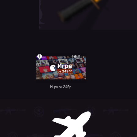
i
999 р.
Игра от 249р.