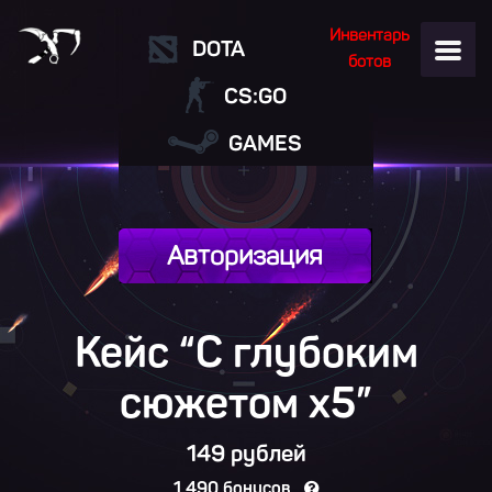
Инвентарь
DOTA
ботов
CS:GO
GAMES
Авторизация
Кейс “С глубоким
сюжетом
x5
”
149 рублей
1 490 бонусов