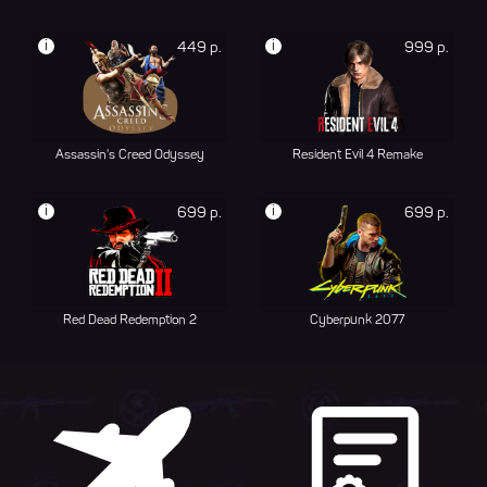
i
i
449 р.
999 р.
Assassin's Creed Odyssey
Resident Evil 4 Remake
i
i
699 р.
699 р.
Red Dead Redemption 2
Cyberpunk 2077