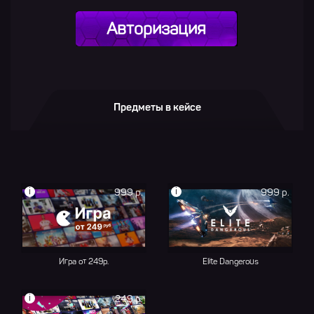
Авторизация
Предметы в кейсе
i
i
999 р.
999 р.
Игра от 249р.
Elite Dangerous
i
249 р.