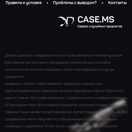
Правила и условия
Проблемы с выводом?
Контакты
CASE.MS
Сервис случайных предметов
Дизайн (шаблон), изображения и текст сайта являются интеллектуальной
собственностью компании. Копирование элементов данного сайта
полностью или частично запрещено, может преследоваться в случае
нарушения!
Название и логотип Steam являются товарными знаками или
зарегистрированными товарными знаками Корпорации Valve в США и/или
других странах. Все права сохранены. Содержимое игр и игровые материалы
(с) Корпорация Valve. Все названия продуктов, компаний и марок, логотипы и
товарные знаки являются собственностью соответствующих владельцев. Все
продаваемые ключи закупаются у официальных дилеров, работающих
напрямую с издателями. В том числе с издателями: Topware Interactive,