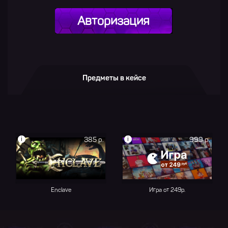
Авторизация
Предметы в кейсе
i
i
385 р.
999 р.
Enclave
Игра от 249р.