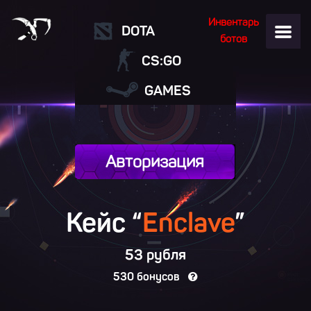
Инвентарь
DOTA
ботов
CS:GO
GAMES
Авторизация
Кейс “
Enclave
”
53 рубля
530 бонусов