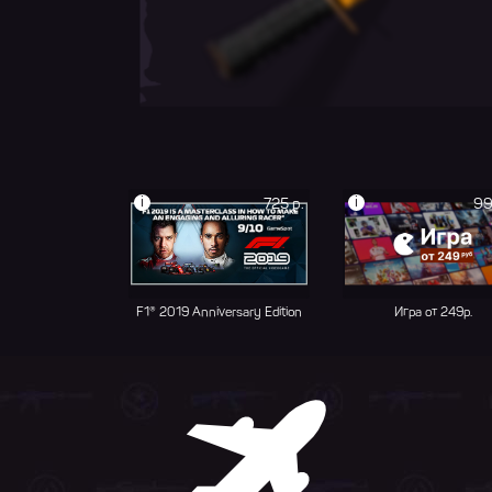
i
i
725 р.
99
F1® 2019 Anniversary Edition
Игра от 249р.