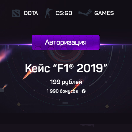
DOTA
CS:GO
GAMES
Авторизация
Кейс “F1®
2019
”
199 рублей
1 990 бонусов