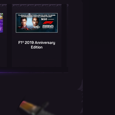
F1® 2019 Anniversary
Игра от 249р.
И
Edition