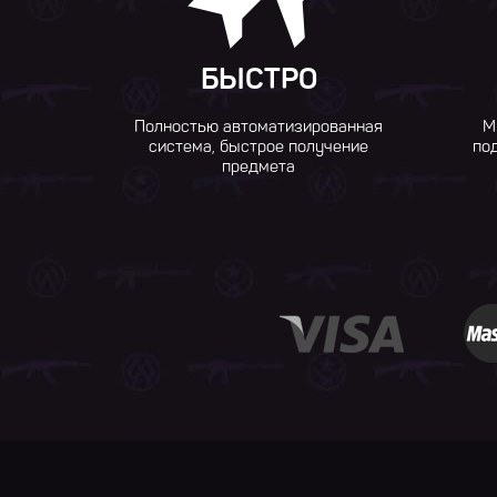
БЫСТРО
Полностью автоматизированная
М
система, быстрое получение
по
предмета