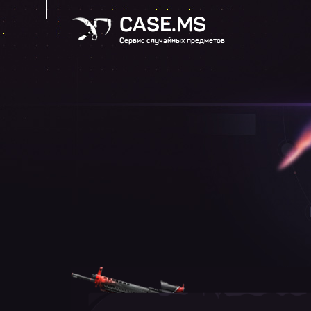
CASE.MS
Сервис случайных предметов