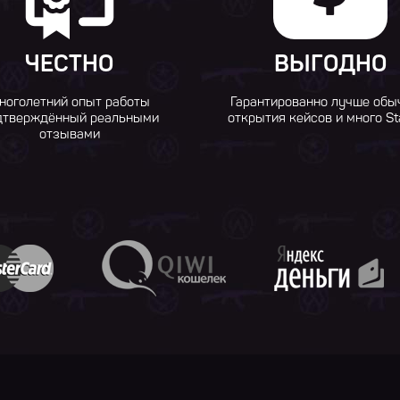
ЧЕСТНО
ВЫГОДНО
ноголетний опыт работы
Гарантированно лучше обы
дтверждённый реальными
открытия кейсов и много St
отзывами