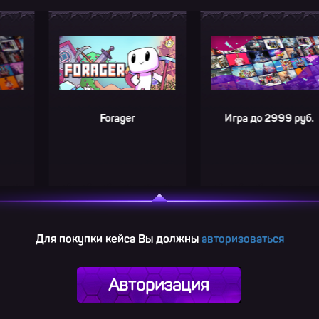
Forager
Игра до 2999 руб.
Для покупки кейса Вы должны
авторизоваться
Авторизация