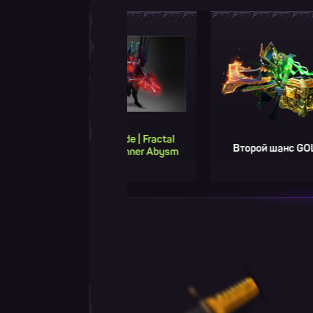
Terrorblade | Fractal
Второй шанс GOLD
Horns of Inner Abysm