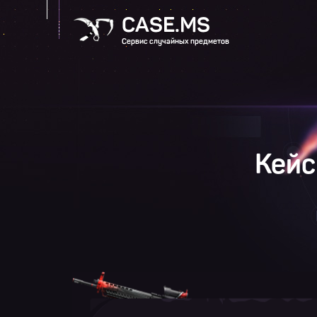
CASE.MS
Сервис случайных предметов
Кейс 