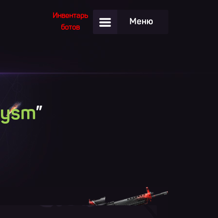
Инвентарь
Меню
ботов
bysm
”