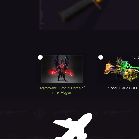
i
i
100
Terrorblade | Fractal Horns of
Второй шанс GOLD
Inner Abysm