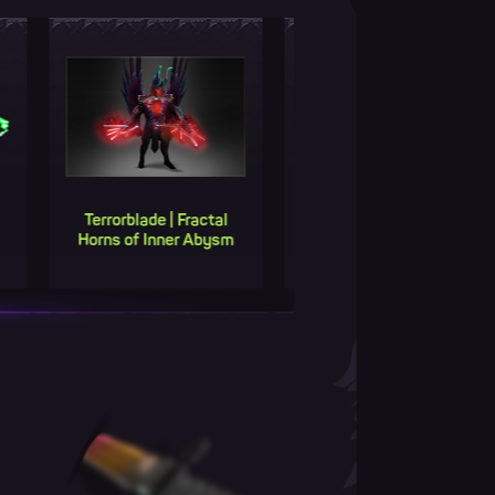
Terrorblade | Fractal
Te
Второй шанс GOLD
Horns of Inner Abysm
Ho