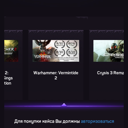
intide
Crysis 3 Remastered
Choo-Choo Charle
Для покупки кейса Вы должны
авторизоваться