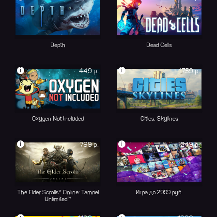
Depth
Dead Cells
i
i
449 р.
1759 р.
Oxygen Not Included
Cities: Skylines
i
i
799 р.
249 р.
The Elder Scrolls® Online: Tamriel
Игра до 2999 руб.
Unlimited™