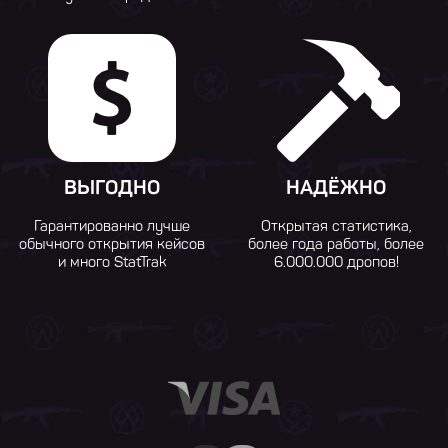
ВЫГОДНО
НАДЁЖНО
Гарантированно лучше
Открытая статистика,
обычного открытия кейсов
более года работы, более
и много StatTrak
6.000.000 дропов!