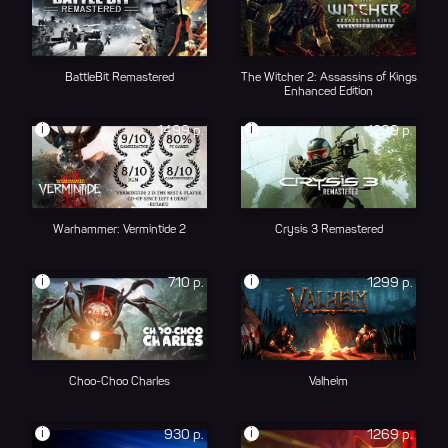
BattleBit Remastered
The Witcher 2: Assassins of Kings
Enhanced Edition
i
i
1499 р.
1289 р.
Warhammer: Vermintide 2
Crysis 3 Remastered
i
i
710 р.
1299 р.
Choo-Choo Charles
Valheim
i
i
930 р.
1269 р.