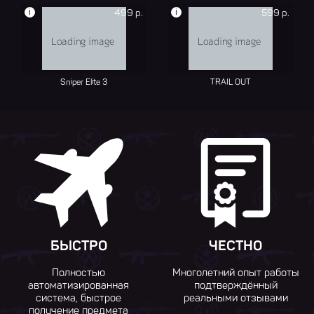
i
i
499 р.
599 р.
Sniper Elite 3
TRAIL OUT
БЫСТРО
ЧЕСТНО
Полностью
Многолетний опыт работы
автоматизированная
подтверждённый
система, быстрое
реальными отзывами
получение предмета