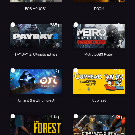
FOR HONOR™
DOOM
i
i
385 р.
419 р.
PAYDAY 2: Ultimate Edition
Metro 2033 Redux
i
i
0 р.
419 р.
Ori and the Blind Forest
Cuphead
i
i
435 р.
449 р.