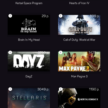
Kerbal Space Program
Hearts of Iron IV
i
i
29 р.
899 р.
Brain In My Head
Call of Duty: World at War
i
i
2790 р.
1429 р.
DayZ
Max Payne 3
i
i
3049 р.
1190 р.