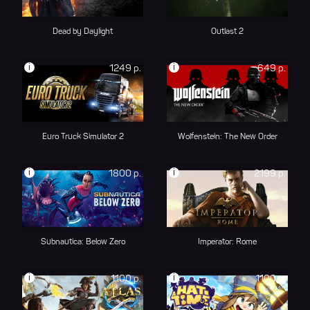
Dead by Daylight
Outlast 2
i
i
1249 р.
649 р.
Euro Truck Simulator 2
Wolfenstein: The New Order
i
i
1800 р.
2199 р.
Subnautica: Below Zero
Imperator: Rome
i
i
1100 р.
1100 р.