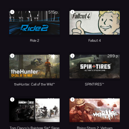
i
i
515 р.
859 р.
Ride 2
Fallout 4
i
i
710 р.
289 р.
theHunter: Call of the Wild™
SPINTIRES™
i
i
829 р.
799 р.
Tom Clancy's Rainbow Six® Siege
Rising Storm 2: Vietnam