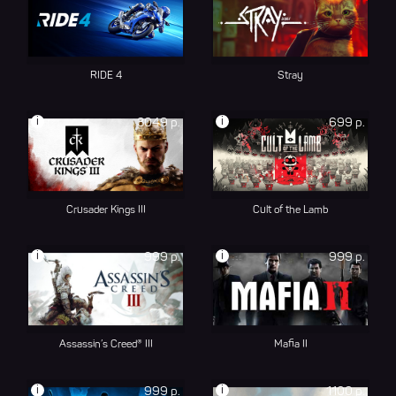
RIDE 4
Stray
i
i
3049 р.
699 р.
Crusader Kings III
Cult of the Lamb
i
i
999 р.
999 р.
Assassin’s Creed® III
Mafia II
i
i
999 р.
1100 р.