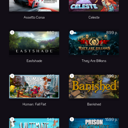
Assetto Corsa
Celeste
i
i
880 р.
899 р.
Eastshade
They Are Billions
i
i
665 р.
399 р.
Human: Fall Flat
Banished
i
i
549 р.
1599 р.