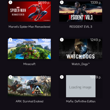
i
i
5699 р.
1339 р.
Marvel’s Spider-Man Remastered
RESIDENT EVIL 3
i
i
1999 р.
1249 р.
Minecraft
Watch_Dogs™
i
i
550 р.
1999 р.
ARK: Survival Evolved
Mafia: Definitive Edition