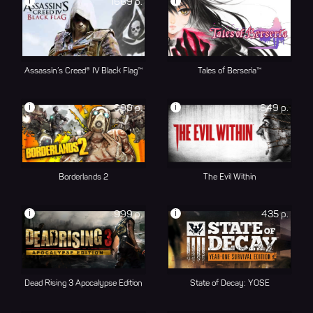
i
i
1669 р.
2099 р.
Assassin’s Creed® IV Black Flag™
Tales of Berseria™
i
i
999 р.
649 р.
Borderlands 2
The Evil Within
i
i
999 р.
435 р.
Dead Rising 3 Apocalypse Edition
State of Decay: YOSE