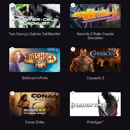
i
i
829 р.
725 р.
Tom Clancy’s Splinter Cell Blacklist
NoLimits 2 Roller Coaster
Simulation
i
i
999 р.
949 р.
BioShock Infinite
Cossacks 3
i
i
2100 р.
899 р.
Conan Exiles
Prototype™