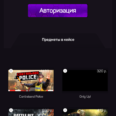
Авторизация
Предметы в кейсе
i
i
1499 р.
320 р.
Contraband Police
Only Up!
i
i
690 р.
419 р.