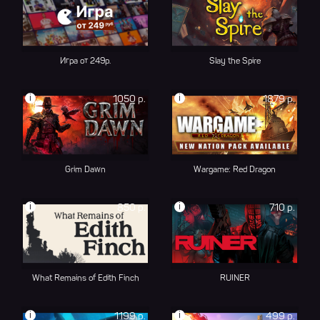
Игра от 249р.
Slay the Spire
i
i
1050 р.
1879 р.
Grim Dawn
Wargame: Red Dragon
i
i
850 р.
710 р.
What Remains of Edith Finch
RUINER
i
i
1199 р.
499 р.