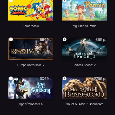
i
i
1199 р.
1699 р.
Sonic Mania
My Time At Portia
i
i
3049 р.
699 р.
Europa Universalis IV
Endless Space® 2
i
i
3049 р.
2799 р.
Age of Wonders 4
Mount & Blade II: Bannerlord