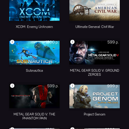
XCOM: Enemy Unknown
Ultimate General: Civil War
i
i
1800 р.
599 р.
Subnautica
METAL GEAR SOLID V: GROUND
ZEROES
i
i
599 р.
999 р.
METAL GEAR SOLID V: THE
Project Genom
PHANTOM PAIN