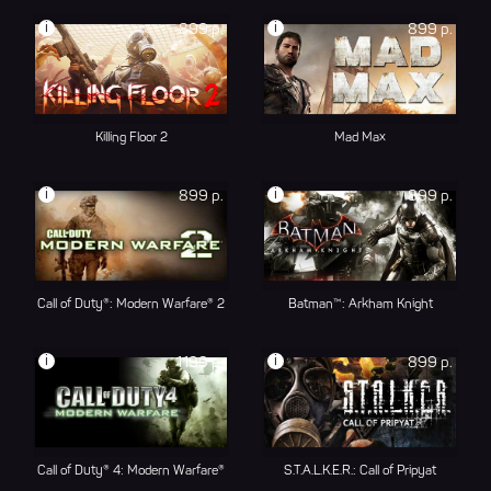
i
i
899 р.
899 р.
Killing Floor 2
Mad Max
i
i
899 р.
899 р.
Call of Duty®: Modern Warfare® 2
Batman™: Arkham Knight
i
i
1199 р.
899 р.
Call of Duty® 4: Modern Warfare®
S.T.A.L.K.E.R.: Call of Pripyat