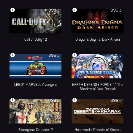
i
i
899 р.
999 р.
Call of Duty® 2
Dragon's Dogma: Dark Arisen
i
i
899 р.
435 р.
LEGO® MARVEL's Avengers
EARTH DEFENSE FORCE 4.1 The
Shadow of New Despair
i
i
699 р.
899 р.
Stronghold Crusader 2
Homeworld: Deserts of Kharak