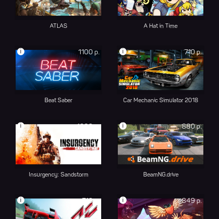
ATLAS
A Hat in Time
i
i
1100 р.
710 р.
Beat Saber
Car Mechanic Simulator 2018
i
i
1699 р.
880 р.
Insurgency: Sandstorm
BeamNG.drive
i
i
710 р.
849 р.