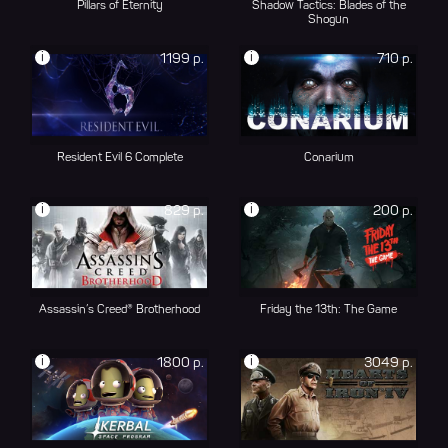
Pillars of Eternity
Shadow Tactics: Blades of the
Shogun
i
i
1199 р.
710 р.
Resident Evil 6 Complete
Conarium
i
i
829 р.
200 р.
Assassin’s Creed® Brotherhood
Friday the 13th: The Game
i
i
1800 р.
3049 р.