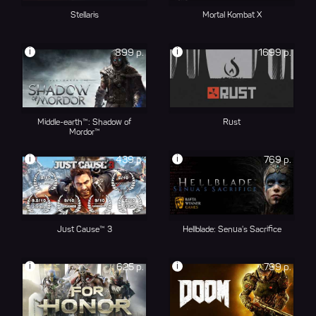
Stellaris
Mortal Kombat X
i
i
899 р.
1699 р.
Middle-earth™: Shadow of
Rust
Mordor™
i
i
439 р.
769 р.
Just Cause™ 3
Hellblade: Senua's Sacrifice
i
i
625 р.
799 р.