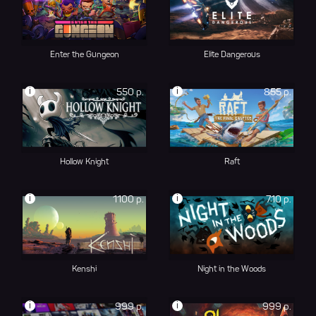
Enter the Gungeon
Elite Dangerous
i
i
550 р.
855 р.
Hollow Knight
Raft
i
i
1100 р.
710 р.
Kenshi
Night in the Woods
i
i
999 р.
999 р.