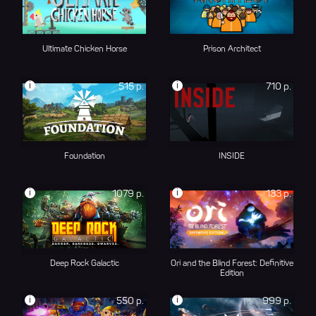
Ultimate Chicken Horse
Prison Architect
i
i
515 р.
710 р.
Foundation
INSIDE
i
i
1079 р.
133 р.
Deep Rock Galactic
Ori and the Blind Forest: Definitive
Edition
i
i
550 р.
999 р.