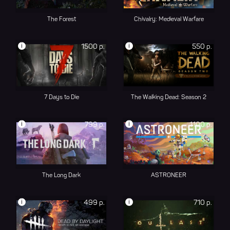
The Forest
Chivalry: Medieval Warfare
i
i
1500 р.
550 р.
7 Days to Die
The Walking Dead: Season 2
i
i
799 р.
1100 р.
The Long Dark
ASTRONEER
i
i
499 р.
710 р.