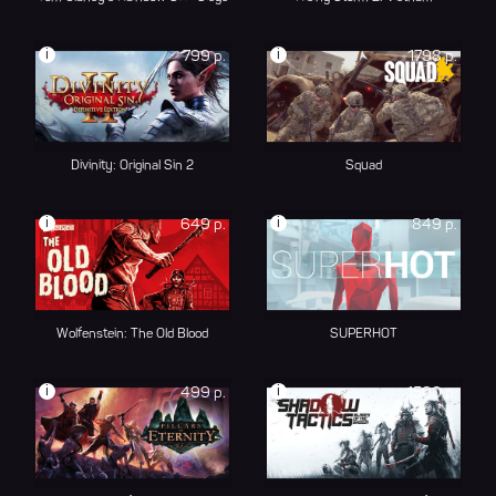
i
i
799 р.
1798 р.
Divinity: Original Sin 2
Squad
i
i
649 р.
849 р.
Wolfenstein: The Old Blood
SUPERHOT
i
i
499 р.
1500 р.