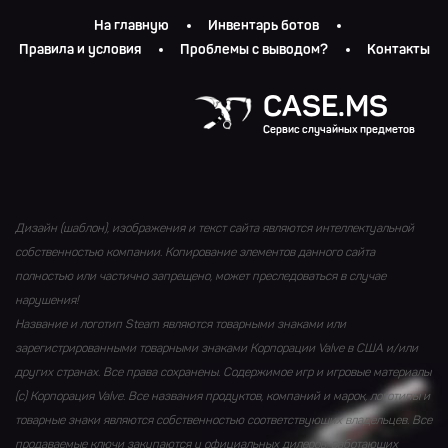
На главную
Инвентарь ботов
Правила и условия
Проблемы с выводом?
Контакты
CASE.MS
Сервис случайных предметов
Дизайн (шаблон), изображения и текст сайта являются интеллектуальной
собственностью компании. Копирование элементов данного сайта
полностью или частично запрещено, может преследоваться в случае
нарушения!
Название и логотип Steam являются товарными знаками или
зарегистрированными товарными знаками Корпорации Valve в США и/или
других странах. Все права сохранены. Содержимое игр и игровые материалы
(с) Корпорация Valve. Все названия продуктов, компаний и марок, логотипы и
товарные знаки являются собственностью соответствующих владельцев. Все
продаваемые ключи закупаются у официальных дилеров, работающих