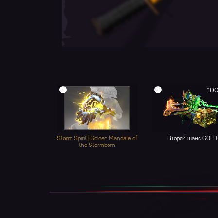
i
i
100
Storm Spirit | Golden Mandate of
Второй шанс GOLD
the Stormborn