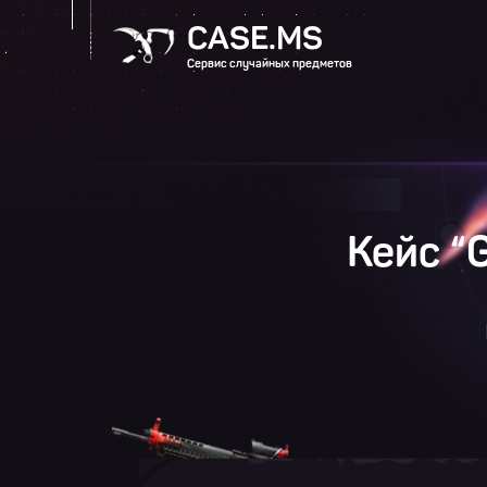
CASE.MS
Сервис случайных предметов
Кейс “