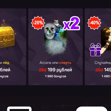
 и
лёд
Arcana или
смерть
Случайн
ублей
199 рублей
149
250
250
нусов
1 990 бонусов
1 490