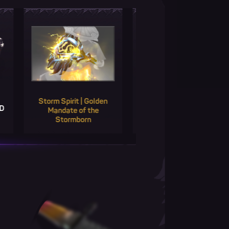
torm Spirit | Golden
Второй шанс GOLD
Второ
Mandate of the
Stormborn