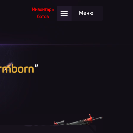
Инвентарь
Меню
ботов
rmborn
”