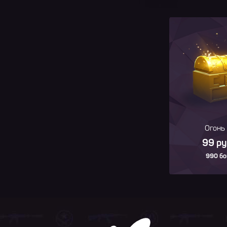
Огонь
99 р
990 бо