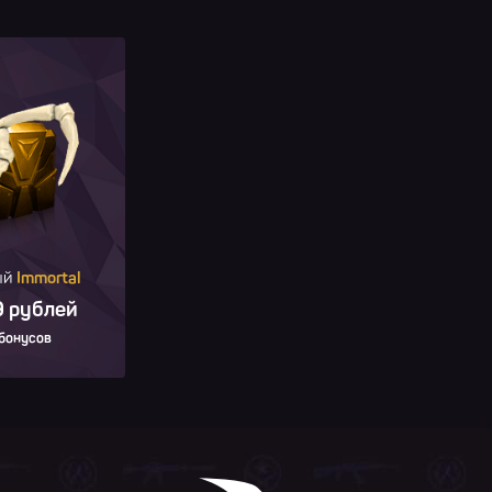
ый
Immortal
 рублей
 бонусов