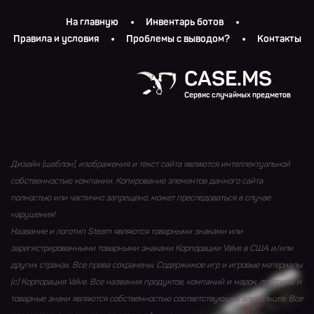
На главную
Инвентарь ботов
Правила и условия
Проблемы с выводом?
Контакты
CASE.MS
Сервис случайных предметов
Дизайн (шаблон), изображения и текст сайта являются интеллектуальной
собственностью компании. Копирование элементов данного сайта
полностью или частично запрещено, может преследоваться в случае
нарушения!
Название и логотип Steam являются товарными знаками или
зарегистрированными товарными знаками Корпорации Valve в США и/или
других странах. Все права сохранены. Содержимое игр и игровые материалы
(с) Корпорация Valve. Все названия продуктов, компаний и марок, логотипы и
товарные знаки являются собственностью соответствующих владельцев. Все