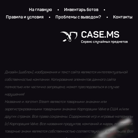
На главную
Инвентарь ботов
Правила и условия
Проблемы с выводом?
Контакты
CASE.MS
Сервис случайных предметов
Дизайн (шаблон), изображения и текст сайта являются интеллектуальной
собственностью компании. Копирование элементов данного сайта
полностью или частично запрещено, может преследоваться в случае
нарушения!
Название и логотип Steam являются товарными знаками или
зарегистрированными товарными знаками Корпорации Valve в США и/или
других странах. Все права сохранены. Содержимое игр и игровые материалы
(с) Корпорация Valve. Все названия продуктов, компаний и марок, логотипы и
товарные знаки являются собственностью соответствующих владельцев. Все