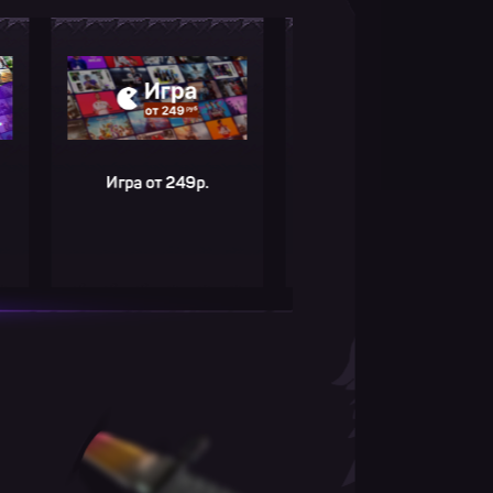
Игра от 249р.
Hidden Folks