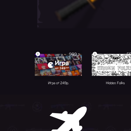
i
i
999 р.
55
Игра от 249р.
Hidden Folks