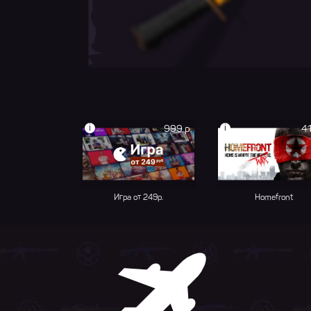
i
i
999 р.
41
Игра от 249р.
Homefront