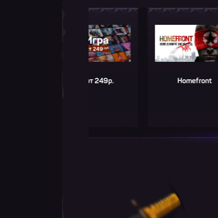
Игра от 249р.
Homefront