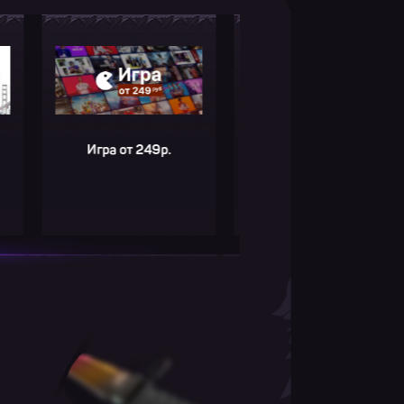
Игра от 249р.
Homefront