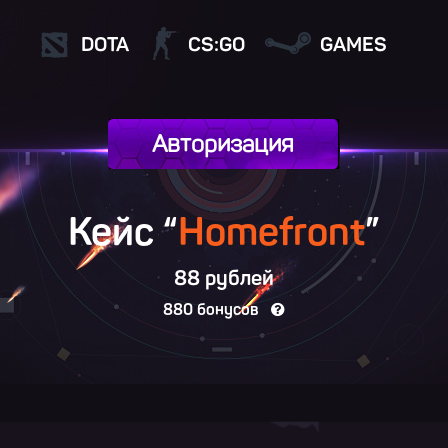
DOTA
CS:GO
GAMES
Авторизация
Кейс “
Homefront
”
88 рублей
880 бонусов