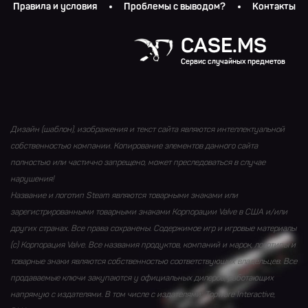
Правила и условия
Проблемы с выводом?
Контакты
CASE.MS
Сервис случайных предметов
Дизайн (шаблон), изображения и текст сайта являются интеллектуальной
собственностью компании. Копирование элементов данного сайта
полностью или частично запрещено, может преследоваться в случае
нарушения!
Название и логотип Steam являются товарными знаками или
зарегистрированными товарными знаками Корпорации Valve в США и/или
других странах. Все права сохранены. Содержимое игр и игровые материалы
(с) Корпорация Valve. Все названия продуктов, компаний и марок, логотипы и
товарные знаки являются собственностью соответствующих владельцев. Все
продаваемые ключи закупаются у официальных дилеров, работающих
напрямую с издателями. В том числе с издателями: Topware Interactive,