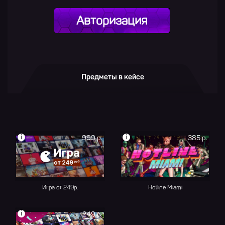
Авторизация
Предметы в кейсе
i
i
999 р.
385 р.
Игра от 249р.
Hotline Miami
i
249 р.