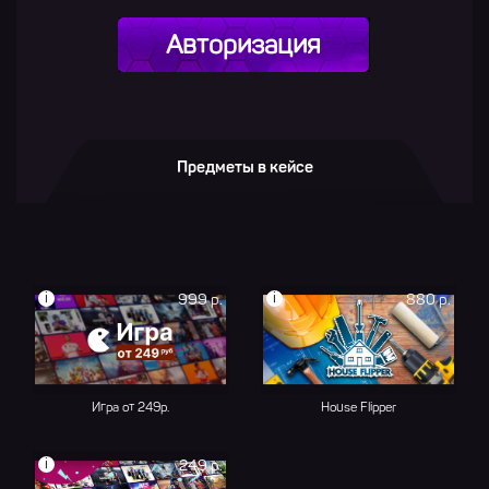
Авторизация
Предметы в кейсе
i
i
999 р.
880 р.
Игра от 249р.
House Flipper
i
249 р.