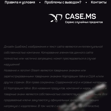
Правила и условия
Проблемы с выводом?
Контакты
CASE.MS
Сервис случайных предметов
Дизайн (шаблон), изображения и текст сайта являются интеллектуальной
собственностью компании. Копирование элементов данного сайта
полностью или частично запрещено, может преследоваться в случае
нарушения!
Название и логотип Steam являются товарными знаками или
зарегистрированными товарными знаками Корпорации Valve в США и/или
других странах. Все права сохранены. Содержимое игр и игровые материалы
(с) Корпорация Valve. Все названия продуктов, компаний и марок, логотипы и
товарные знаки являются собственностью соответствующих владельцев. Все
продаваемые ключи закупаются у официальных дилеров, работающих
напрямую с издателями. В том числе с издателями: Topware Interactive,