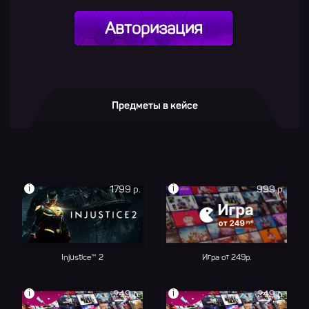
Авторизация
Предметы в кейсе
i
i
1799 р.
999 р.
Injustice™ 2
Игра от 249р.
i
i
249 р.
249 р.