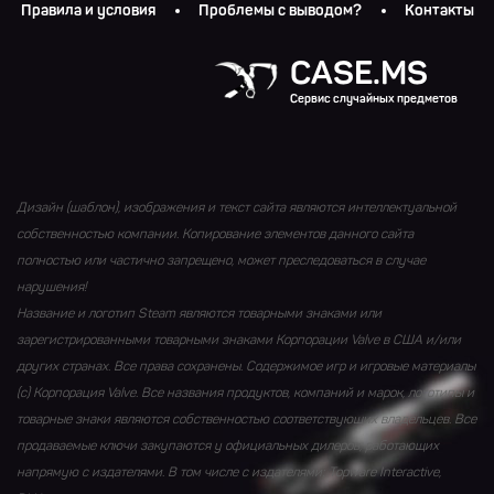
Правила и условия
Проблемы с выводом?
Контакты
CASE.MS
Сервис случайных предметов
Дизайн (шаблон), изображения и текст сайта являются интеллектуальной
собственностью компании. Копирование элементов данного сайта
полностью или частично запрещено, может преследоваться в случае
нарушения!
Название и логотип Steam являются товарными знаками или
зарегистрированными товарными знаками Корпорации Valve в США и/или
других странах. Все права сохранены. Содержимое игр и игровые материалы
(с) Корпорация Valve. Все названия продуктов, компаний и марок, логотипы и
товарные знаки являются собственностью соответствующих владельцев. Все
продаваемые ключи закупаются у официальных дилеров, работающих
напрямую с издателями. В том числе с издателями: Topware Interactive,