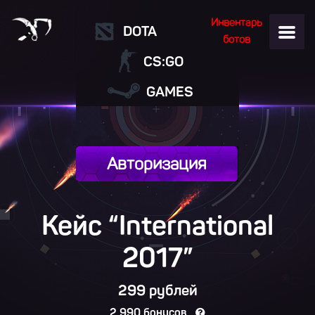
Инвентарь
DOTA
ботов
CS:GO
GAMES
Авторизация
Кейс “International
2017
”
299 рублей
2 990 бонусов