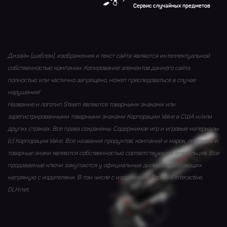
Сервис случайных предметов
Дизайн (шаблон), изображения и текст сайта являются интеллектуальной
собственностью компании. Копирование элементов данного сайта
полностью или частично запрещено, может преследоваться в случае
нарушения!
Название и логотип Steam являются товарными знаками или
зарегистрированными товарными знаками Корпорации Valve в США и/или
других странах. Все права сохранены. Содержимое игр и игровые материалы
(с) Корпорация Valve. Все названия продуктов, компаний и марок, логотипы и
товарные знаки являются собственностью соответствующих владельцев. Все
продаваемые ключи закупаются у официальных дилеров, работающих
напрямую с издателями. В том числе с издателями: Topware Interactive,
DLH.net.