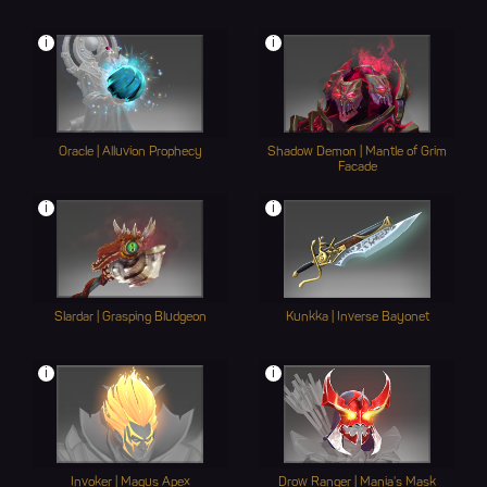
i
i
Oracle | Alluvion Prophecy
Shadow Demon | Mantle of Grim
Facade
i
i
Slardar | Grasping Bludgeon
Kunkka | Inverse Bayonet
i
i
Invoker | Magus Apex
Drow Ranger | Mania's Mask