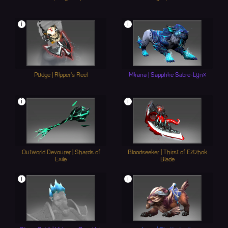
i
i
Pudge | Ripper's Reel
Mirana | Sapphire Sabre-Lynx
i
i
Outworld Devourer | Shards of
Bloodseeker | Thirst of Eztzhok
Exile
Blade
i
i