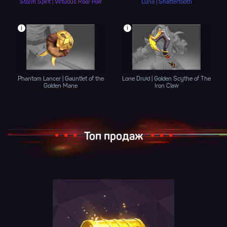
Storm Spirit | Virtuous Roar Hair
Luna | Shattertooth
i
i
Phantom Lancer | Gauntlet of the
Lone Druid | Golden Scythe of The
Golden Mane
Iron Claw
Топ продаж