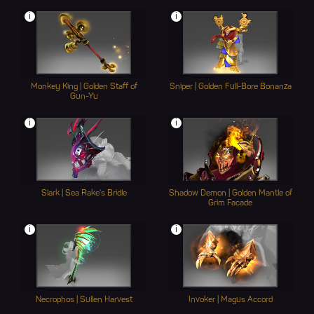
i
i
Monkey King | Golden Staff of
Sniper | Golden Full-Bore Bonanza
Gun-Yu
i
i
Slark | Sea Rake's Bridle
Shadow Demon | Golden Mantle of
Grim Facade
i
i
Necrophos | Sullen Harvest
Invoker | Magus Accord