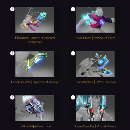
i
i
Phantom Lancer | Concord
Anti-Mage | Origins of Faith
Dominion
i
i
Faceless Void | Bracers of Aeons
Troll Warlord | Bitter Lineage
i
i
Jakiro | Pyrexaec Floe
Beastmaster | Primal Paean