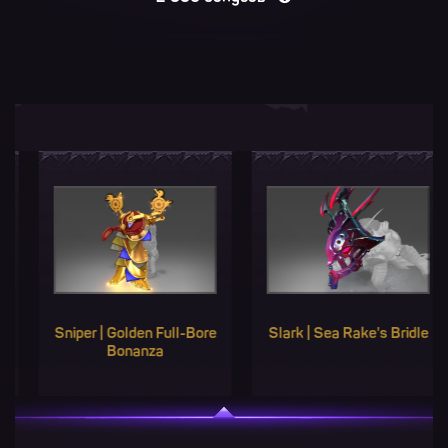
iper | Golden Full-Bore
Slark | Sea Rake's Bridle
Shad
Bonanza
Mant