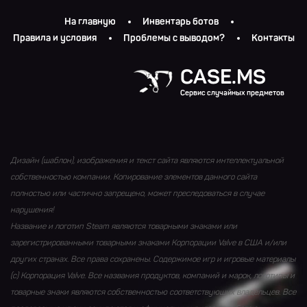
На главную
Инвентарь ботов
Правила и условия
Проблемы с выводом?
Контакты
CASE.MS
Сервис случайных предметов
Дизайн (шаблон), изображения и текст сайта являются интеллектуальной
собственностью компании. Копирование элементов данного сайта
полностью или частично запрещено, может преследоваться в случае
нарушения!
Название и логотип Steam являются товарными знаками или
зарегистрированными товарными знаками Корпорации Valve в США и/или
других странах. Все права сохранены. Содержимое игр и игровые материалы
(с) Корпорация Valve. Все названия продуктов, компаний и марок, логотипы и
товарные знаки являются собственностью соответствующих владельцев. Все