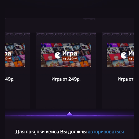
р.
Игра от 249р.
Игра от 249р.
Для покупки кейса Вы должны
авторизоваться