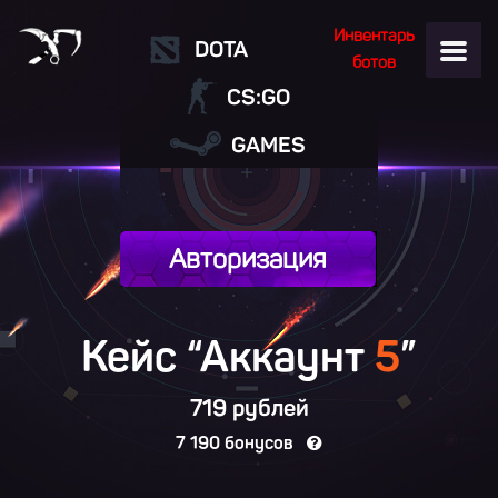
Инвентарь
DOTA
ботов
CS:GO
GAMES
Авторизация
Кейс “Аккаунт
5
”
719 рублей
7 190 бонусов