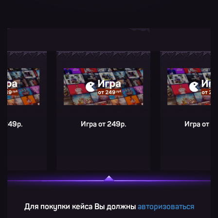
р.
Игра от 249р.
Игра от 249р.
Для покупки кейса Вы должны
авторизоваться