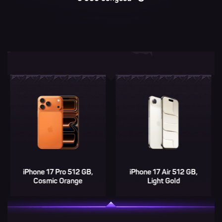
 17 Pro 512 GB,
iPhone 17 Air 512 GB,
Leica 
smic Orange
Light Gold