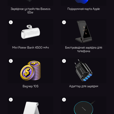
Зарядное устройство Baseus
Подарочная карта Apple
65w
i
i
Mini Power Bank 4500 мАч
Беспроводная зарядка для
телефона
i
i
Ваучер 10$
Адаптер для зарядки
i
i