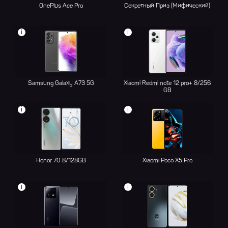
OnePlus Ace Pro
Секретный Приз (Мифический)
i
i
Samsung Galaxy A73 5G
Xiaomi Redmi note 12 pro+ 8/256
GB
i
i
Honor 70 8/128GB
Xiaomi Poco X5 Pro
i
i