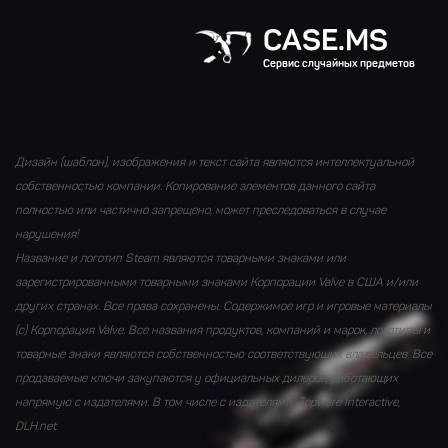
CASE.MS
Сервис случайных предметов
Дизайн (шаблон), изображения и текст сайта являются интеллектуальной
собственностью компании. Копирование элементов данного сайта
полностью или частично запрещено, может преследоваться в случае
нарушения!
Название и логотип Steam являются товарными знаками или
зарегистрированными товарными знаками Корпорации Valve в США и/или
других странах. Все права сохранены. Содержимое игр и игровые материалы
(с) Корпорация Valve. Все названия продуктов, компаний и марок, логотипы и
товарные знаки являются собственностью соответствующих владельцев. Все
продаваемые ключи закупаются у официальных дилеров, работающих
напрямую с издателями. В том числе с издателями: Topware Interactive,
DLH.net.