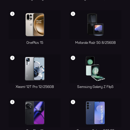
i
i
OnePlus 15
Motorola Razr 5G 8/256GB
i
i
Xiaomi 12T Pro 12/256GB
Samsung Galaxy Z Flip5
i
i