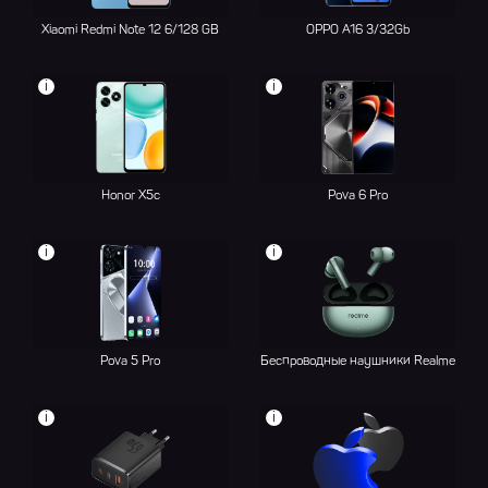
Xiaomi Redmi Note 12 6/128 GB
OPPO A16 3/32Gb
i
i
Honor X5c
Pova 6 Pro
i
i
Pova 5 Pro
Беспроводные наушники Realme
i
i