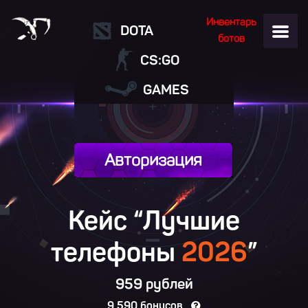
Инвентарь
DOTA
ботов
CS:GO
GAMES
Авторизация
Кейс “Лучшие
телефоны
2026
”
959 рублей
9 590 бонусов