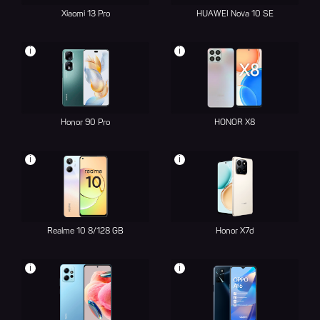
Xiaomi 13 Pro
HUAWEI Nova 10 SE
i
i
Honor 90 Pro
HONOR X8
i
i
Realme 10 8/128 GB
Honor X7d
i
i