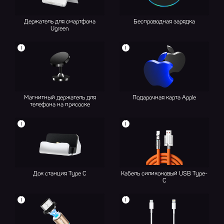
Держатель для смартфона
Беспроводная зарядка
Ugreen
i
i
Магнитный держатель для
Подарочная карта Apple
телефона на присоске
i
i
Док станция Type C
Кабель силиконовый USB Type-
C
i
i