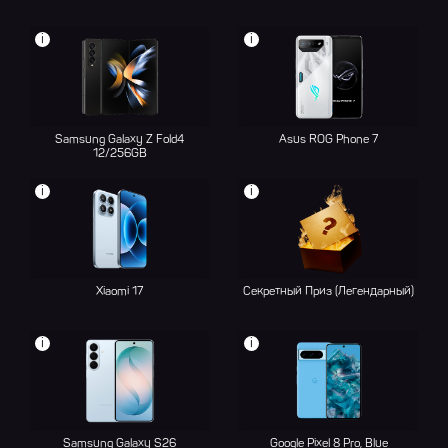
i
i
Samsung Galaxy Z Fold4
Asus ROG Phone 7
12/256GB
i
i
Xiaomi 17
Секретный Приз (Легендарный)
i
i
Samsung Galaxy S26
Google Pixel 8 Pro, Blue