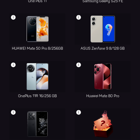
One Plus 11
Samsung Galaxy S25 FE
i
i
HUAWEI Mate 50 Pro 8/256GB
ASUS Zenfone 9 8/128 GB
i
i
OnePlus 11R 16/256 GB
Huawei Mate 80 Pro
i
i