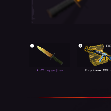
i
i
100
★ M9 Bayonet | Lore
Второй шанс GOLD