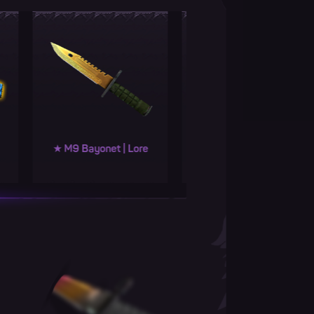
 M9 Bayonet | Lore
Второй шанс GOLD
★ M9