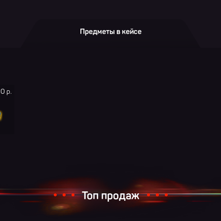
Предметы в кейсе
0 р.
Топ продаж