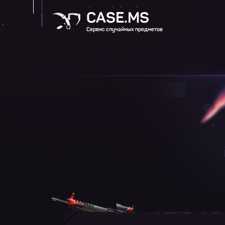
CASE.MS
Сервис случайных предметов