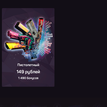
Пистолетный
149 рублей
1 490 бонусов