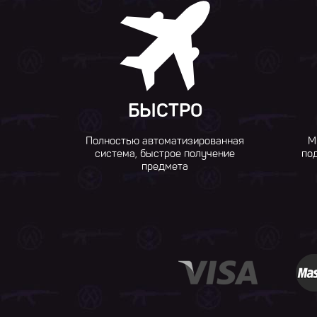
БЫСТРО
Полностью автоматизированная
М
система, быстрое получение
по
предмета