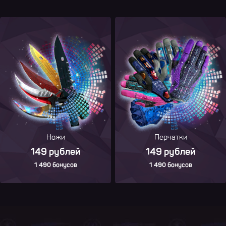
Ножи
Перчатки
149 рублей
149 рублей
1 490 бонусов
1 490 бонусов