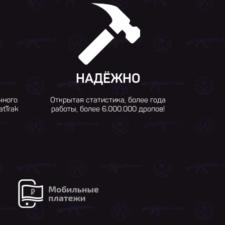
НАДЁЖНО
чного
Открытая статистика, более года
atTrak
работы, более 6.000.000 дропов!