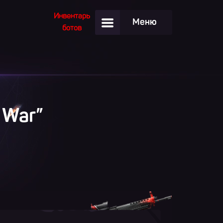
Инвентарь
Меню
ботов
f
War
”