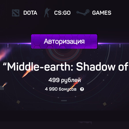
DOTA
CS:GO
GAMES
Авторизация
 “Middle-earth: Shadow o
499 рублей
4 990 бонусов