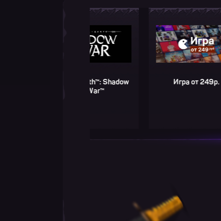
Middle-earth™: Shadow
Игра от 249р.
of War™