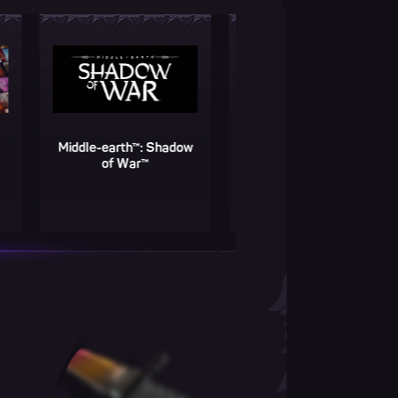
Middle-earth™: Shadow
Игра от 249р.
Mid
of War™