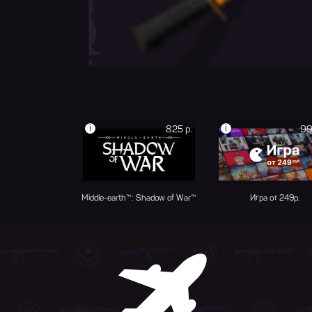
i
i
825 р.
99
Middle-earth™: Shadow of War™
Игра от 249р.