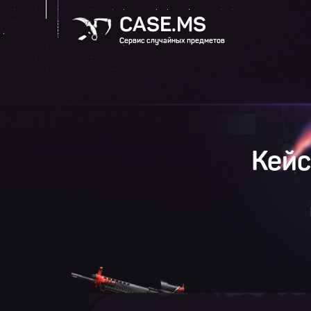
CASE.MS
Сервис случайных предметов
Кейс