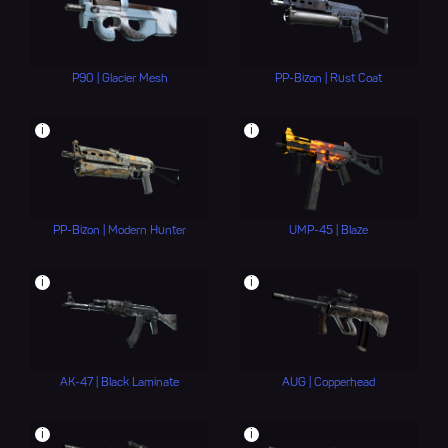
P90 | Glacier Mesh
PP-Bizon | Rust Coat
i
i
PP-Bizon | Modern Hunter
UMP-45 | Blaze
i
i
AK-47 | Black Laminate
AUG | Copperhead
i
i