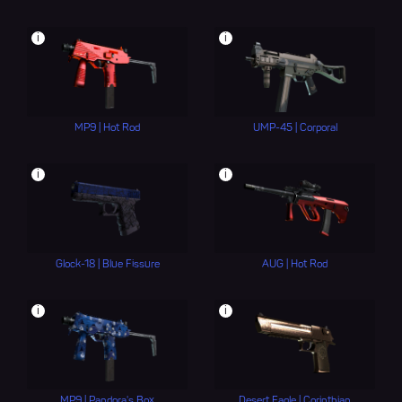
i
i
MP9 | Hot Rod
UMP-45 | Corporal
i
i
Glock-18 | Blue Fissure
AUG | Hot Rod
i
i
MP9 | Pandora's Box
Desert Eagle | Corinthian