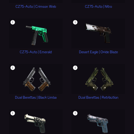
CZ75-Auto | Crimson Web
CZ75-Auto | Nitro
i
i
CZ75-Auto | Emerald
Desert Eagle | Oxide Blaze
i
i
Dual Berettas | Black Limba
Dual Berettas | Retribution
i
i