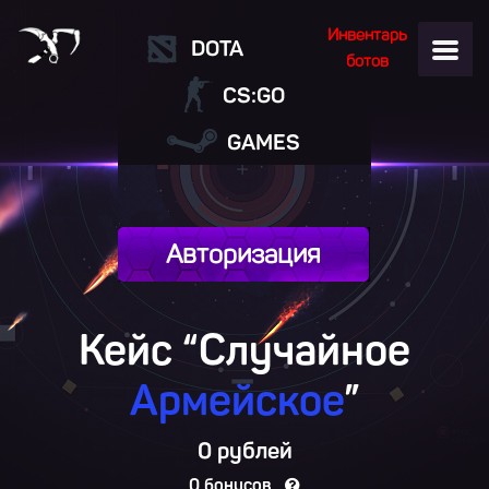
Инвентарь
DOTA
ботов
CS:GO
GAMES
Авторизация
Кейс “Случайное
Армейское
”
0 рублей
0 бонусов