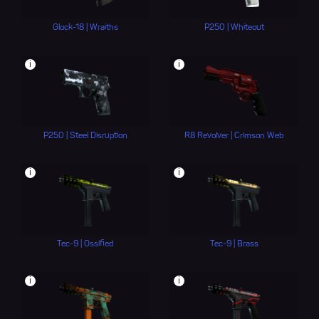
Glock-18 | Wraiths
P250 | Whiteout
i
i
P250 | Steel Disruption
R8 Revolver | Crimson Web
i
i
Tec-9 | Ossified
Tec-9 | Brass
i
i