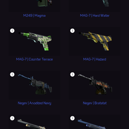
M249 | Magma
MAG-7 | Hard Water
i
i
MAG-7 | Counter Terrace
MAG-7 | Hazard
i
i
Negev | Anodized Navy
Negev | Bratatat
i
i