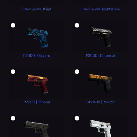
Five-SeveN | Kami
Five-SeveN | Nightshade
i
i
P2000 | Oceanic
P2000 | Chainmail
i
i
P2000 | Imperial
Glock-18 | Reactor
i
i