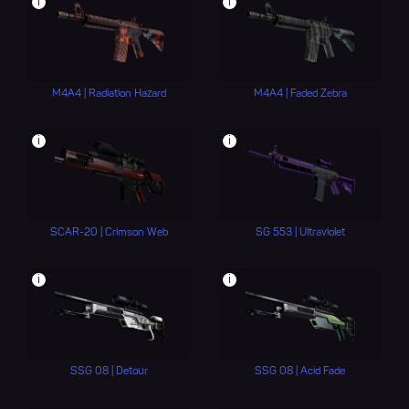
i
i
M4A4 | Radiation Hazard
M4A4 | Faded Zebra
i
i
SCAR-20 | Crimson Web
SG 553 | Ultraviolet
i
i
SSG 08 | Detour
SSG 08 | Acid Fade