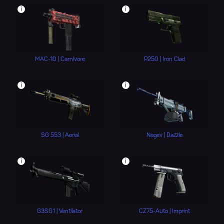
i
i
MAC-10 | Carnivore
P250 | Iron Clad
i
i
SG 553 | Aerial
Negev | Dazzle
i
i
G3SG1 | Ventilator
CZ75-Auto | Imprint