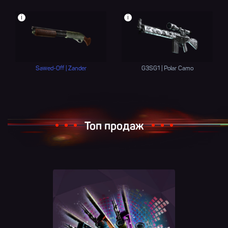
i
i
Sawed-Off | Zander
G3SG1 | Polar Camo
Топ продаж