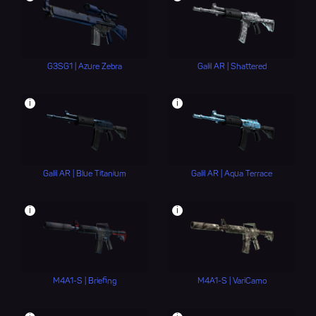
G3SG1 | Azure Zebra
Galil AR | Shattered
i
i
Galil AR | Blue Titanium
Galil AR | Aqua Terrace
i
i
M4A1-S | Briefing
M4A1-S | VariCamo