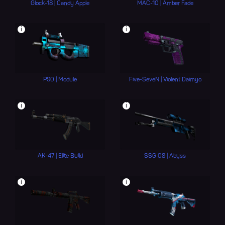
Glock-18 | Candy Apple
MAC-10 | Amber Fade
i
i
P90 | Module
Five-SeveN | Violent Daimyo
i
i
AK-47 | Elite Build
SSG 08 | Abyss
i
i