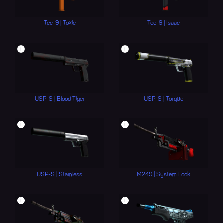
Tec-9 | Toxic
Tec-9 | Isaac
i
i
USP-S | Blood Tiger
USP-S | Torque
i
i
USP-S | Stainless
M249 | System Lock
i
i