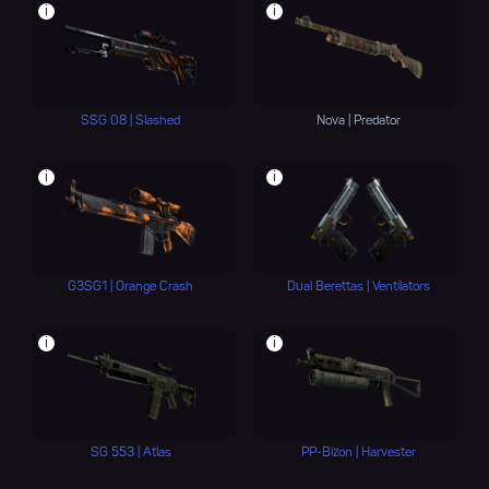
i
i
SSG 08 | Slashed
Nova | Predator
i
i
G3SG1 | Orange Crash
Dual Berettas | Ventilators
i
i
SG 553 | Atlas
PP-Bizon | Harvester