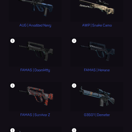
AUG | Anodized Navy
AWP | Snake Camo
i
i
FAMAS | Doomkitty
FAMAS | Hexane
i
i
FAMAS | Survivor Z
G3SG1 | Demeter
i
i