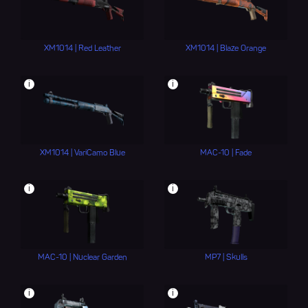
XM1014 | Red Leather
XM1014 | Blaze Orange
i
i
XM1014 | VariCamo Blue
MAC-10 | Fade
i
i
MAC-10 | Nuclear Garden
MP7 | Skulls
i
i