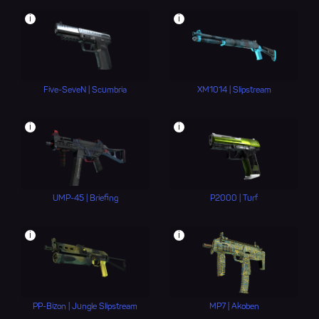
i
i
Five-SeveN | Scumbria
XM1014 | Slipstream
i
i
UMP-45 | Briefing
P2000 | Turf
i
i
PP-Bizon | Jungle Slipstream
MP7 | Akoben