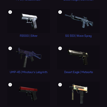
i
i
P2000 | Silver
SG 553 | Wave Spray
i
i
UMP-45 | Minotaur's Labyrinth
Desert Eagle | Meteorite
i
i