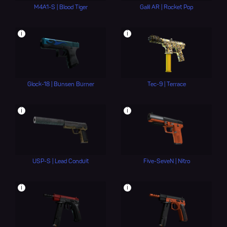
M4A1-S | Blood Tiger
Galil AR | Rocket Pop
i
i
Glock-18 | Bunsen Burner
Tec-9 | Terrace
i
i
USP-S | Lead Conduit
Five-SeveN | Nitro
i
i