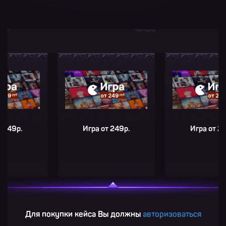
р.
Игра от 249р.
Игра от 249р.
Для покупки кейса Вы должны
авторизоваться