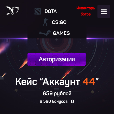
Инвентарь
DOTA
ботов
CS:GO
GAMES
Авторизация
Кейс “Аккаунт
44
”
659 рублей
6 590 бонусов