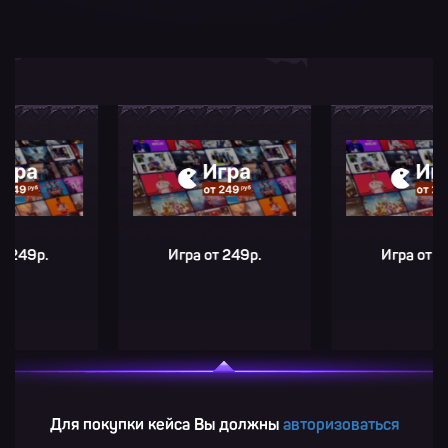
р.
Игра от 249р.
Игра от 249р.
Для покупки кейса Вы должны
авторизоваться