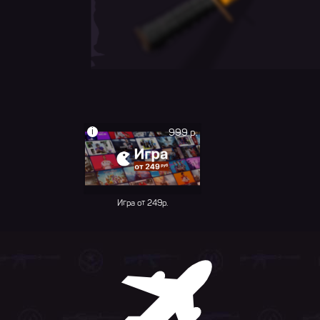
i
999 р.
Игра от 249р.