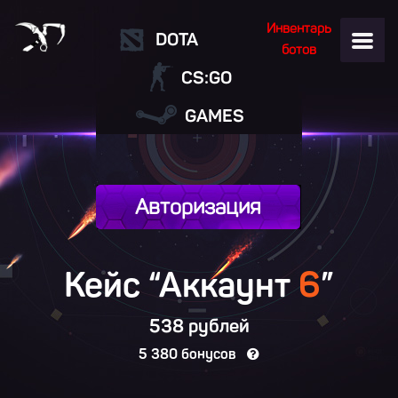
Инвентарь
DOTA
ботов
CS:GO
GAMES
Авторизация
Кейс “Аккаунт
6
”
538 рублей
5 380 бонусов