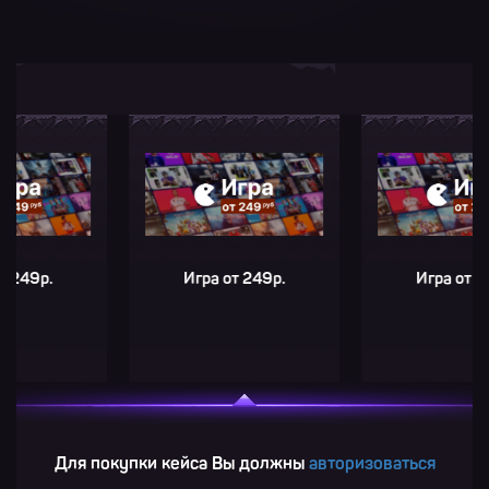
9р.
Игра от 249р.
Игра от 249р.
Для покупки кейса Вы должны
авторизоваться