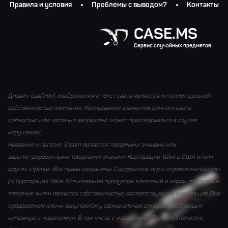
Правила и условия
Проблемы с выводом?
Контакты
CASE.MS
Сервис случайных предметов
Дизайн (шаблон), изображения и текст сайта являются интеллектуальной
собственностью компании. Копирование элементов данного сайта
полностью или частично запрещено, может преследоваться в случае
нарушения!
Название и логотип Steam являются товарными знаками или
зарегистрированными товарными знаками Корпорации Valve в США и/или
других странах. Все права сохранены. Содержимое игр и игровые материалы
(с) Корпорация Valve. Все названия продуктов, компаний и марок, логотипы и
товарные знаки являются собственностью соответствующих владельцев. Все
продаваемые ключи закупаются у официальных дилеров, работающих
напрямую с издателями. В том числе с издателями: Topware Interactive,