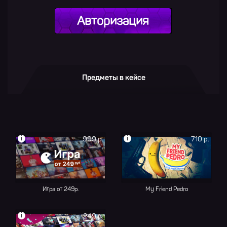
Авторизация
Предметы в кейсе
i
i
999 р.
710 р.
Игра от 249р.
My Friend Pedro
i
249 р.