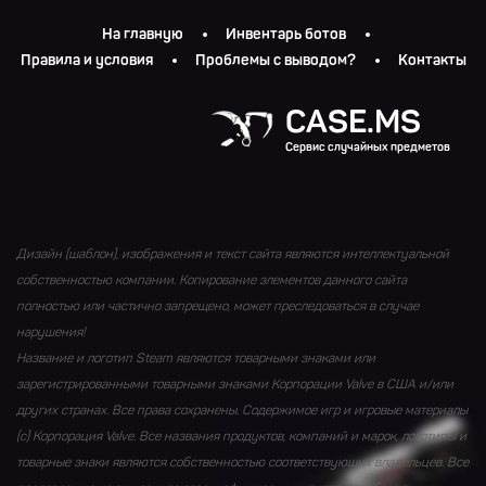
На главную
Инвентарь ботов
Правила и условия
Проблемы с выводом?
Контакты
CASE.MS
Сервис случайных предметов
Дизайн (шаблон), изображения и текст сайта являются интеллектуальной
собственностью компании. Копирование элементов данного сайта
полностью или частично запрещено, может преследоваться в случае
нарушения!
Название и логотип Steam являются товарными знаками или
зарегистрированными товарными знаками Корпорации Valve в США и/или
других странах. Все права сохранены. Содержимое игр и игровые материалы
(с) Корпорация Valve. Все названия продуктов, компаний и марок, логотипы и
товарные знаки являются собственностью соответствующих владельцев. Все