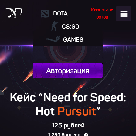
Инвентарь
DOTA
ботов
CS:GO
GAMES
Авторизация
Кейс “Need for Speed:
Hot
Pursuit
”
125 рублей
1 250 бонусов