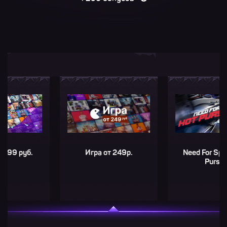
руб.
Игра от 249р.
Need For Speed: H
Pursuit