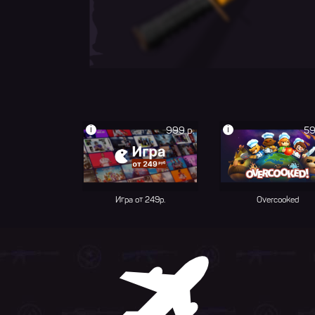
i
i
999 р.
59
Игра от 249р.
Overcooked