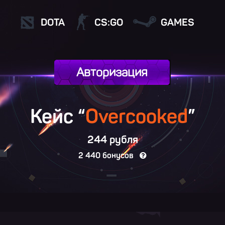
DOTA
CS:GO
GAMES
Авторизация
Кейс “
Overcooked
”
244 рубля
2 440 бонусов