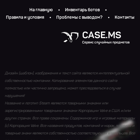
На главную
Инвентарь ботов
Правила и условия
Проблемы с выводом?
Контакты
CASE.MS
Сервис случайных предметов
Дизайн (шаблон), изображения и текст сайта являются интеллектуальной
собственностью компании. Копирование элементов данного сайта
полностью или частично запрещено, может преследоваться в случае
нарушения!
Название и логотип Steam являются товарными знаками или
зарегистрированными товарными знаками Корпорации Valve в США и/или
других странах. Все права сохранены. Содержимое игр и игровые материалы
(с) Корпорация Valve. Все названия продуктов, компаний и марок, логотипы и
товарные знаки являются собственностью соответствующих владельцев. Все