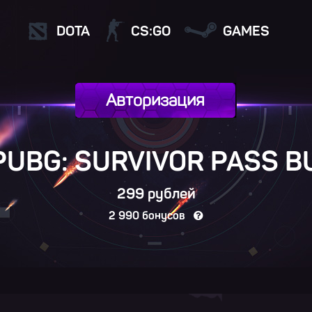
DOTA
CS:GO
GAMES
Авторизация
“PUBG: SURVIVOR PASS
B
299 рублей
2 990 бонусов