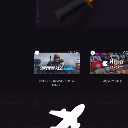
i
i
1311 р.
99
PUBG: SURVIVOR PASS
Игра от 249р.
BUNDLE