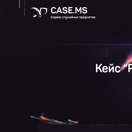
CASE.MS
Сервис случайных предметов
Кейс 