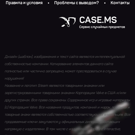
Правила и условия
Проблемы с выводом?
Контакты
CASE.MS
Сервис случайных предметов
Дизайн (шаблон), изображения и текст сайта являются интеллектуальной
собственностью компании. Копирование элементов данного сайта
полностью или частично запрещено, может преследоваться в случае
нарушения!
Название и логотип Steam являются товарными знаками или
зарегистрированными товарными знаками Корпорации Valve в США и/или
других странах. Все права сохранены. Содержимое игр и игровые материалы
(с) Корпорация Valve. Все названия продуктов, компаний и марок, логотипы и
товарные знаки являются собственностью соответствующих владельцев. Все
продаваемые ключи закупаются у официальных дилеров, работающих
напрямую с издателями. В том числе с издателями: Topware Interactive,