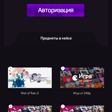
Авторизация
Предметы в кейсе
i
i
699 р.
999 р.
Risk of Rain 2
Игра от 249р.
i
i
249 р.
249 р.