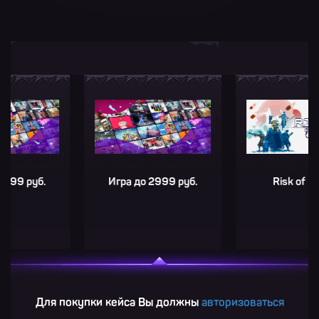
руб.
Игра до 2999 руб.
Risk of Rain 2
Для покупки кейса Вы должны
авторизоваться