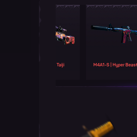
AWP | Oni Taiji
M4A1-S | Hyper Beast
F