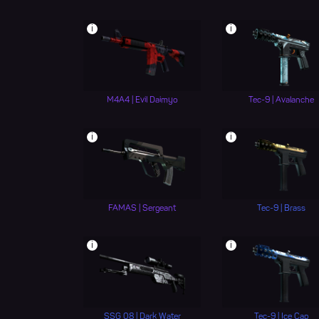
i
i
M4A4 | Evil Daimyo
Tec-9 | Avalanche
i
i
FAMAS | Sergeant
Tec-9 | Brass
i
i
SSG 08 | Dark Water
Tec-9 | Ice Cap