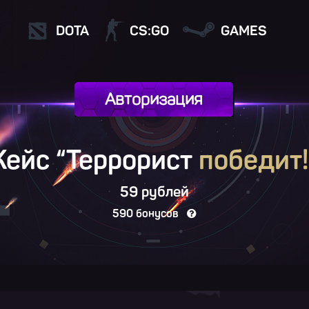
DOTA
CS:GO
GAMES
Авторизация
Кейс “Террорист
победит!
59 рублей
590 бонусов