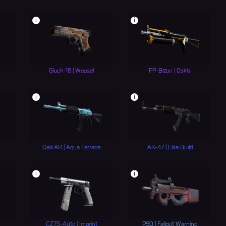
i
i
Glock-18 | Weasel
PP-Bizon | Osiris
i
i
Galil AR | Aqua Terrace
AK-47 | Elite Build
i
i
CZ75-Auto | Imprint
P90 | Fallout Warning