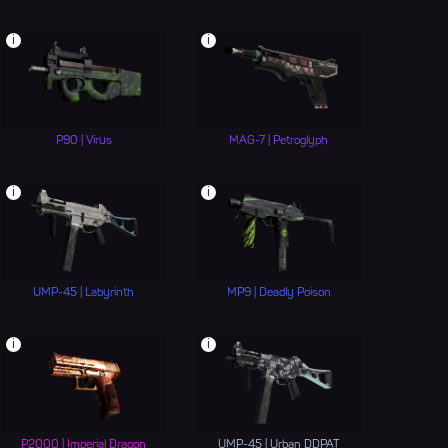
i
i
P90 | Virus
MAG-7 | Petroglyph
i
i
UMP-45 | Labyrinth
MP9 | Deadly Poison
i
i
P2000 | Imperial Dragon
UMP-45 | Urban DDPAT