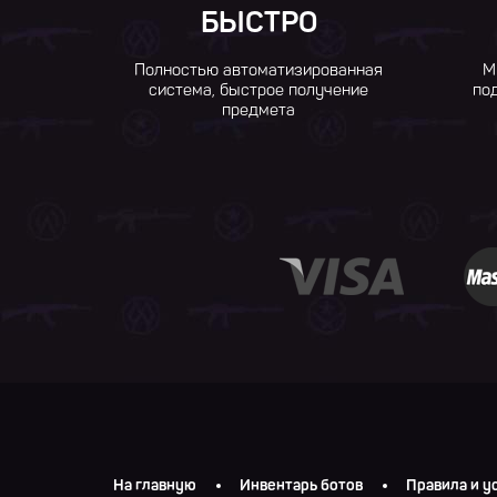
БЫСТРО
Полностью автоматизированная
М
система, быстрое получение
по
предмета
На главную
Инвентарь ботов
Правила и у