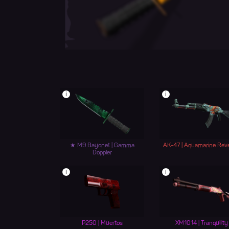
i
i
★ M9 Bayonet | Gamma
AK-47 | Aquamarine Rev
Doppler
i
i
P250 | Muertos
XM1014 | Tranquility