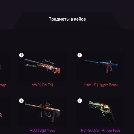
Предметы в кейсе
i
i
enge
AWP | Oni Taiji
M4A1-S | Hyper Beast
i
i
AUG | Syd Mead
R8 Revolver | Amber Fade