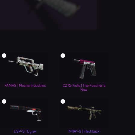
i
i
FAMAS | Mecha Industries
CZ75-Auto | The Fuschia Is
Now
i
i
USP-S | Cyrex
M4A1-S | Flashback