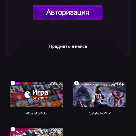
Авторизация
Предметы в кейсе
i
i
999 р.
349 р.
Игра от 249р.
Saints Row IV
i
249 р.