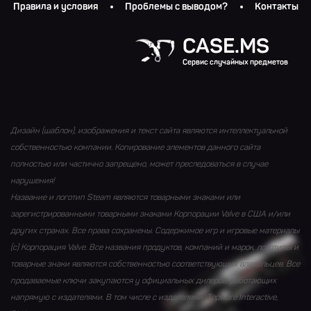
Правила и условия
Проблемы с выводом?
Контакты
CASE.MS
Сервис случайных предметов
Дизайн (шаблон), изображения и текст сайта являются интеллектуальной
собственностью компании. Копирование элементов данного сайта
полностью или частично запрещено, может преследоваться в случае
нарушения!
Название и логотип Steam являются товарными знаками или
зарегистрированными товарными знаками Корпорации Valve в США и/или
других странах. Все права сохранены. Содержимое игр и игровые материалы
(с) Корпорация Valve. Все названия продуктов, компаний и марок, логотипы и
товарные знаки являются собственностью соответствующих владельцев. Все
продаваемые ключи закупаются у официальных дилеров, работающих
напрямую с издателями. В том числе с издателями: Topware Interactive,