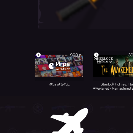
i
i
999 р.
39
Игра от 249р.
Sherlock Holmes: Th
Awakened - Remastered E