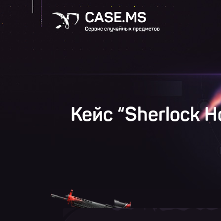
CASE.MS
Сервис случайных предметов
Кейс “Sherlock H